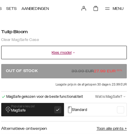
MENU
S
SETS
AANBIEDINGEN
Tulip Bloom
Clear MagSafe Case
Kies model
-
30
%
OUT OF STOCK
39.99
EUR
27.99
EUR
Laagste prijs in de afgelopen 30 dagen: 23.99 EUR
MagSafe gekozen voor de beste functionaliteit
Wat is MagSafe?
Populaire keuze!
Standard
MagSafe
Alternatieve ontwerpen
Toon alle prints
+