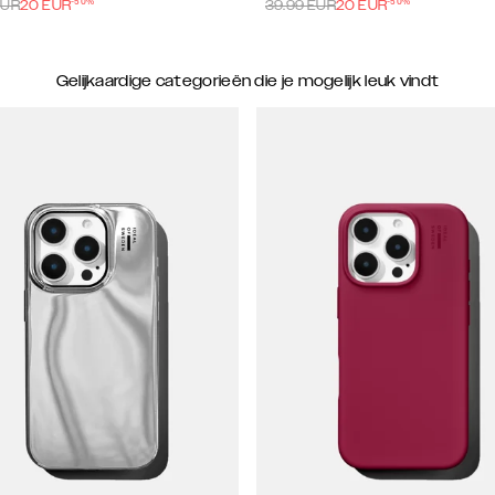
-
50
%
-
50
%
UR
20
EUR
39.99
EUR
20
EUR
Gelijkaardige categorieën die je mogelijk leuk vindt