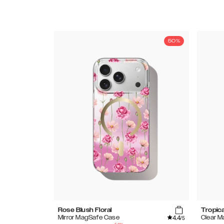
50%
Rose Blush Floral
Tropica
4.4
Mirror MagSafe Case
Clear 
/5