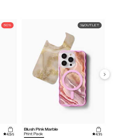
50%
OUTLET
Blush Pink Marble
Tulip Bloom
4.5
4.1
Print Pack
Clear Case
/5
/5