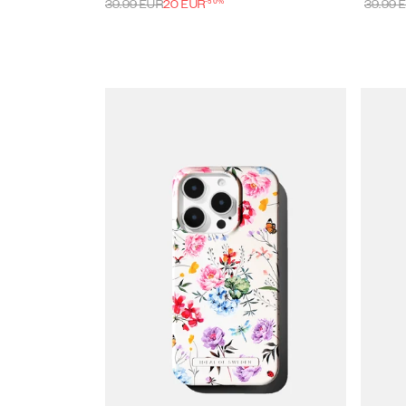
-
50
%
39.99
EUR
20
EUR
39.99
E