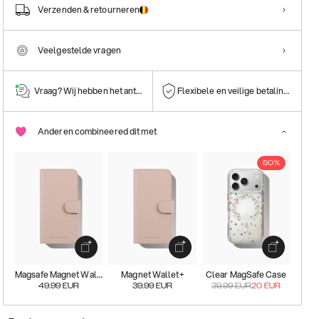
Verzenden & retourneren
Veelgestelde vragen
Vraag? Wij hebben het antwoord!
Flexibele en veilige betalingen
Anderen combineered dit met
50%
Magsafe Magnet Wallet+
Magnet Wallet+
Clear MagSafe Case
49.99
EUR
39.99
EUR
39.99
EUR
20
EUR