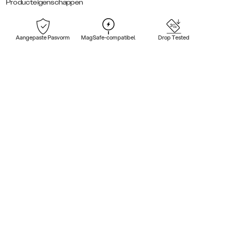
Producteigenschappen
Aangepaste Pasvorm
MagSafe-compatibel
Drop Tested