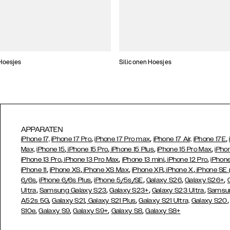
Hoesjes
Siliconen Hoesjes
APPARATEN
,
,
,
iPhone 17,
iPhone 17 Pro
iPhone 17 Pro max
iPhone 17 Air,
iPhone 17E
,
,
,
,
Max,
iPhone 15
iPhone 15 Pro
iPhone 15 Plus
iPhone 15 Pro Max
iPho
,
,
,
,
iPhone 13 Pro
iPhone 13 Pro Max
iPhone 13 mini
iPhone 12 Pro
iPhone
,
,
,
,
,
iPhone 11
iPhone XS
iPhone XS Max
iPhone XR
iPhone X
iPhone SE
,
,
,
,
,
6/6s
iPhone 6/6s Plus
iPhone 5/5s/SE
Galaxy S26
Galaxy S26+
,
,
,
,
Ultra
Samsung Galaxy S23
Galaxy S23+
Galaxy S23 Ultra
Samsun
,
,
,
A52s 5G
Galaxy S21
Galaxy S21 Plus
Galaxy S21 Ultra,
Galaxy S20
,
,
,
,
S10e
Galaxy S9
Galaxy S9+
Galaxy S8
Galaxy S8+