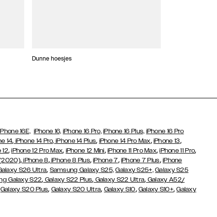
Dunne hoesjes
Portefeuille Hoes
iPhone 16E,
iPhone 16,
iPhone 16 Pro,
iPhone 16 Plus,
iPhone 16 Pro
,
,
,
,
ne 14
iPhone 14 Pro,
iPhone 14 Plus
iPhone 14 Pro Max
iPhone 13
,
,
,
,
,
 12
iPhone 12 Pro Max
iPhone 12 Mini
iPhone 11 Pro Max
iPhone 11 Pro
,
,
,
,
,
 (2020)
iPhone 8
iPhone 8 Plus
iPhone 7
iPhone 7 Plus
iPhone
,
Galaxy S26 Ultra
Samsung Galaxy S25,
Galaxy S25+,
Galaxy S25
,
,
,
g Galaxy S22
Galaxy S22 Plus
Galaxy S22 Ultra
Galaxy A52/
,
,
,
,
,
Galaxy S20 Plus
Galaxy S20 Ultra
Galaxy S10
Galaxy S10+
Galaxy