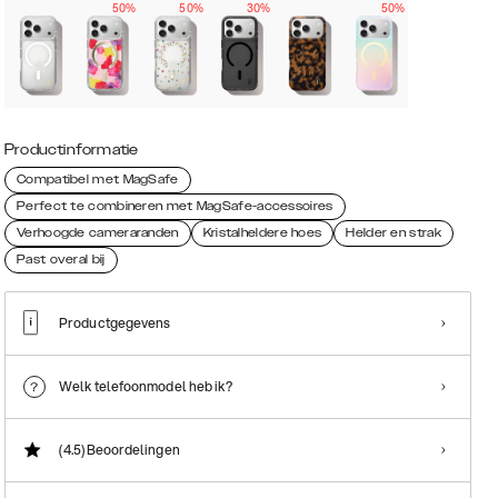
50%
50%
30%
50%
Productinformatie
Compatibel met MagSafe
Perfect te combineren met MagSafe-accessoires
Verhoogde cameraranden
Kristalheldere hoes
Helder en strak
Past overal bij
Productgegevens
Welk telefoonmodel heb ik?
(4.5)
Beoordelingen