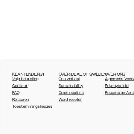
KLANTENDIENST
OVER IDEAL OF SWEDEN
OVER ONS
Volg bestelling
Ons verhaal
Algemene Voor
Contact
Sustainability
Privacybeleid
FAQ
Open posities
Become an Am
Retouren
Word reseller
AUSTRALIA
Toestemmingskeuzes
AUSTRIA
BELGIUM