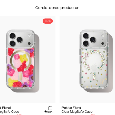
Gerelateerde producten
50%
l Floral
Petite Floral
4.5
MagSafe Case
Clear MagSafe Case
/5