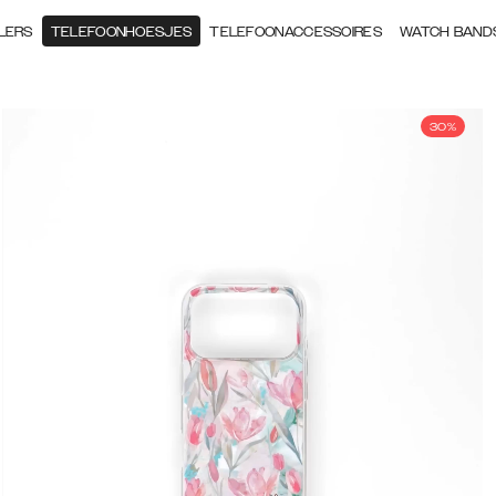
LERS
TELEFOONHOESJES
TELEFOONACCESSOIRES
WATCH BAND
30%