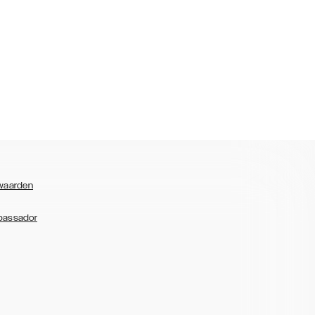
waarden
bassador