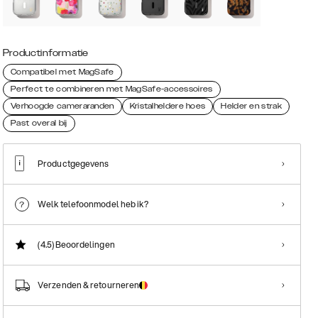
Productinformatie
Compatibel met MagSafe
Perfect te combineren met MagSafe-accessoires
Verhoogde cameraranden
Kristalheldere hoes
Helder en strak
Past overal bij
Productgegevens
Welk telefoonmodel heb ik?
(4.5)
Beoordelingen
Verzenden & retourneren