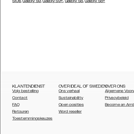
,
,
,
,
S10e
Galaxy S9
Galaxy S9+
Galaxy S8
Galaxy S8+
KLANTENDIENST
OVER IDEAL OF SWEDEN
OVER ONS
Volg bestelling
Ons verhaal
Algemene Voor
Contact
Sustainability
Privacybeleid
FAQ
Open posities
Become an Am
Retouren
Word reseller
AUSTRALIA
Toestemmingskeuzes
AUSTRIA