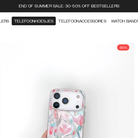
END OF SUMMER SALE: 30-50% OFF BESTSELLERS
LERS
TELEFOONHOESJES
TELEFOONACCESSOIRES
WATCH BAND
30%