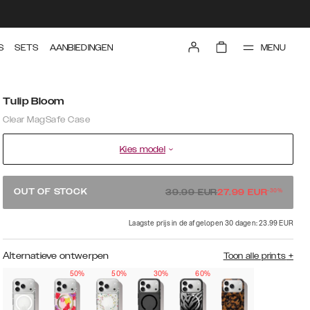
MENU
S
SETS
AANBIEDINGEN
Tulip Bloom
Clear MagSafe Case
Kies model
-
30
%
OUT OF STOCK
39.99
EUR
27.99
EUR
Laagste prijs in de afgelopen 30 dagen: 23.99 EUR
Alternatieve ontwerpen
Toon alle prints
+
50%
50%
30%
60%