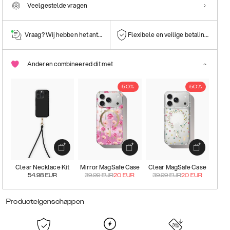
Veelgestelde vragen
Vraag? Wij hebben het antwoord!
Flexibele en veilige betalingen
Anderen combineered dit met
50%
50%
Clear Necklace Kit
Mirror MagSafe Case
Clear MagSafe Case
54.98
EUR
39.99
EUR
20
EUR
39.99
EUR
20
EUR
Producteigenschappen