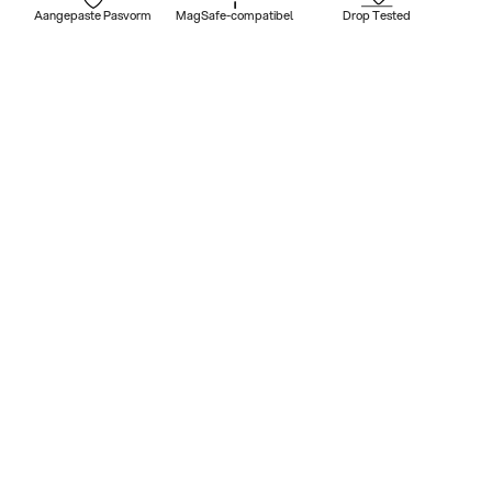
Aangepaste Pasvorm
MagSafe-compatibel
Drop Tested