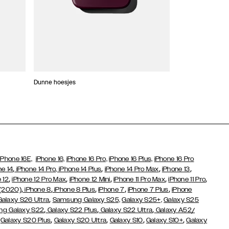
Dunne hoesjes
Portefeuille Hoes
iPhone 16E,
iPhone 16,
iPhone 16 Pro,
iPhone 16 Plus,
iPhone 16 Pro
,
,
,
,
ne 14
iPhone 14 Pro,
iPhone 14 Plus
iPhone 14 Pro Max
iPhone 13
,
,
,
,
,
 12
iPhone 12 Pro Max
iPhone 12 Mini
iPhone 11 Pro Max
iPhone 11 Pro
,
,
,
,
,
 (2020)
iPhone 8
iPhone 8 Plus
iPhone 7
iPhone 7 Plus
iPhone
,
Galaxy S26 Ultra
Samsung Galaxy S25,
Galaxy S25+,
Galaxy S25
,
,
,
g Galaxy S22
Galaxy S22 Plus
Galaxy S22 Ultra
Galaxy A52/
,
,
,
,
,
Galaxy S20 Plus
Galaxy S20 Ultra
Galaxy S10
Galaxy S10+
Galaxy