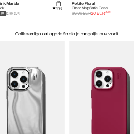
ink Marble
Petite Floral
4.1
ack
Clear MagSafe Case
/5
-
50
%
12.99 EUR
39.99
EUR
20
EUR
UR
Gelijkaardige categorieën die je mogelijk leuk vindt