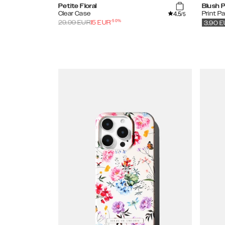
Petite Floral
Blush P
4.5
Clear Case
Print P
/5
-
50
%
29.99
EUR
15
EUR
3.90
E