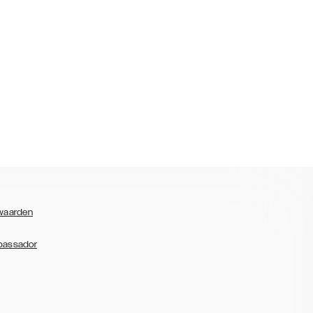
waarden
bassador