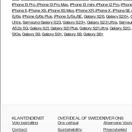
,
,
,
,
iPhone 13 Pro
iPhone 13 Pro Max
iPhone 13 mini
iPhone 12 Pro
iPhone
,
,
,
,
,
iPhone 11
iPhone XS
iPhone XS Max
iPhone XR
iPhone X
iPhone SE
,
,
,
,
,
6/6s
iPhone 6/6s Plus
iPhone 5/5s/SE
Galaxy S26
Galaxy S26+
,
,
,
,
Ultra
Samsung Galaxy S23
Galaxy S23+
Galaxy S23 Ultra
Samsun
,
,
,
A52s 5G
Galaxy S21
Galaxy S21 Plus
Galaxy S21 Ultra,
Galaxy S20
,
,
,
,
S10e
Galaxy S9
Galaxy S9+
Galaxy S8
Galaxy S8+
KLANTENDIENST
OVER IDEAL OF SWEDEN
OVER ONS
Volg bestelling
Ons verhaal
Algemene Voor
Contact
Sustainability
Privacybeleid