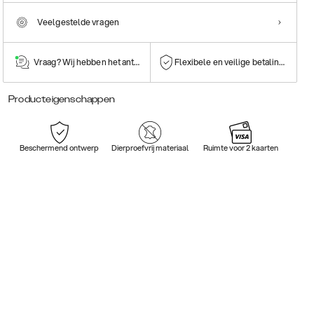
Veelgestelde vragen
Vraag? Wij hebben het antwoord!
Flexibele en veilige betalingen
Producteigenschappen
Beschermend ontwerp
Dierproefvrij materiaal
Ruimte voor 2 kaarten