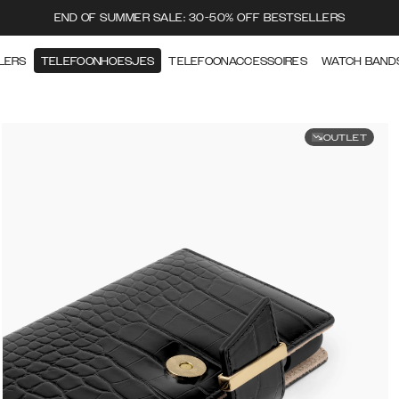
END OF SUMMER SALE: 30-50% OFF BESTSELLERS
LERS
TELEFOONHOESJES
TELEFOONACCESSOIRES
WATCH BAND
OUTLET