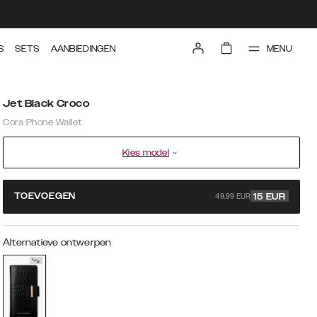
MENU
S
SETS
AANBIEDINGEN
Jet Black Croco
Cora Phone Wallet
Kies model
49.99 EUR
TOEVOEGEN
15
EUR
Alternatieve ontwerpen