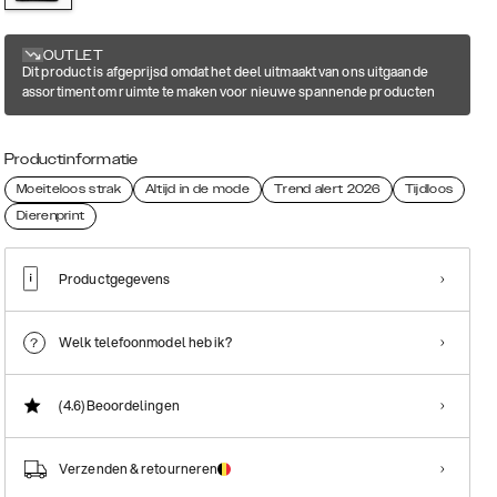
OUTLET
Dit product is afgeprijsd omdat het deel uitmaakt van ons uitgaande
assortiment om ruimte te maken voor nieuwe spannende producten
Productinformatie
Moeiteloos strak
Altijd in de mode
Trend alert 2026
Tijdloos
Dierenprint
Productgegevens
Welk telefoonmodel heb ik?
(4.6)
Beoordelingen
Verzenden & retourneren