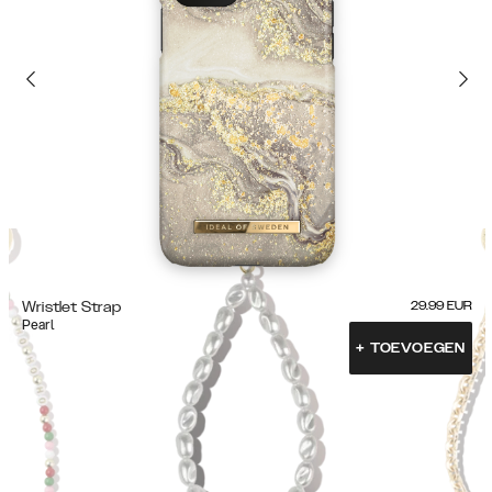
Wristlet Strap
29.99
EUR
Pearl
+
TOEVOEGEN