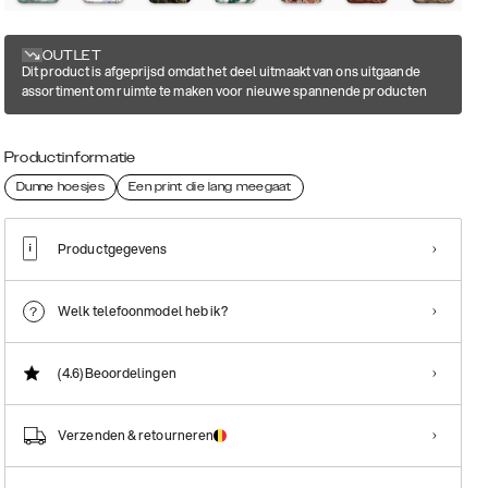
OUTLET
Dit product is afgeprijsd omdat het deel uitmaakt van ons uitgaande
assortiment om ruimte te maken voor nieuwe spannende producten
Productinformatie
Dunne hoesjes
Een print die lang meegaat
Productgegevens
Welk telefoonmodel heb ik?
(4.6)
Beoordelingen
Verzenden & retourneren