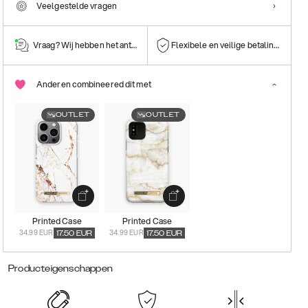
Veelgestelde vragen
Vraag? Wij hebben het antwoord!
Flexibele en veilige betalingen
Anderen combineered dit met
OUTLET
OUTLET
Printed Case
Printed Case
34.99 EUR
34.99 EUR
17.50
EUR
17.50
EUR
Producteigenschappen