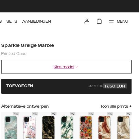
MENU
S
SETS
AANBIEDINGEN
Sparkle Greige Marble
Printed Case
Kies model
34.99 EUR
TOEVOEGEN
17.50
EUR
Alternatieve ontwerpen
Toon alle prints
+