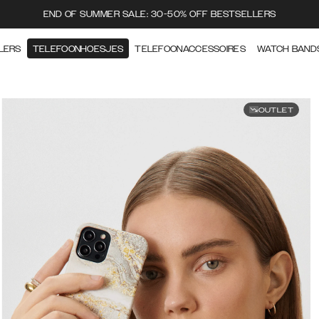
END OF SUMMER SALE: 30-50% OFF BESTSELLERS
LERS
TELEFOONHOESJES
TELEFOONACCESSOIRES
WATCH BAND
OUTLET