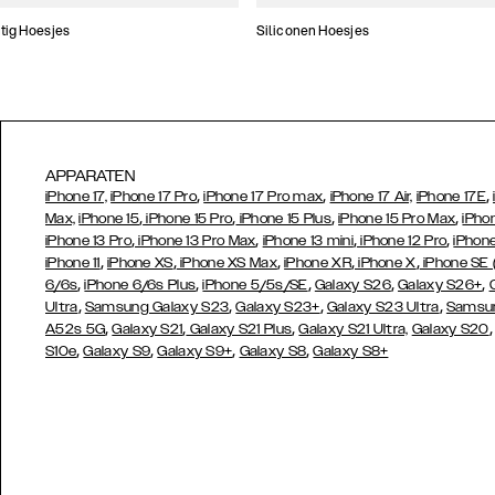
tig Hoesjes
Siliconen Hoesjes
APPARATEN
,
,
,
iPhone 17,
iPhone 17 Pro
iPhone 17 Pro max
iPhone 17 Air,
iPhone 17E
,
,
,
,
Max,
iPhone 15
iPhone 15 Pro
iPhone 15 Plus
iPhone 15 Pro Max
iPho
,
,
,
,
iPhone 13 Pro
iPhone 13 Pro Max
iPhone 13 mini
iPhone 12 Pro
iPhone
,
,
,
,
,
iPhone 11
iPhone XS
iPhone XS Max
iPhone XR
iPhone X
iPhone SE
,
,
,
,
,
6/6s
iPhone 6/6s Plus
iPhone 5/5s/SE
Galaxy S26
Galaxy S26+
,
,
,
,
Ultra
Samsung Galaxy S23
Galaxy S23+
Galaxy S23 Ultra
Samsun
,
,
,
A52s 5G
Galaxy S21
Galaxy S21 Plus
Galaxy S21 Ultra,
Galaxy S20
,
,
,
,
S10e
Galaxy S9
Galaxy S9+
Galaxy S8
Galaxy S8+