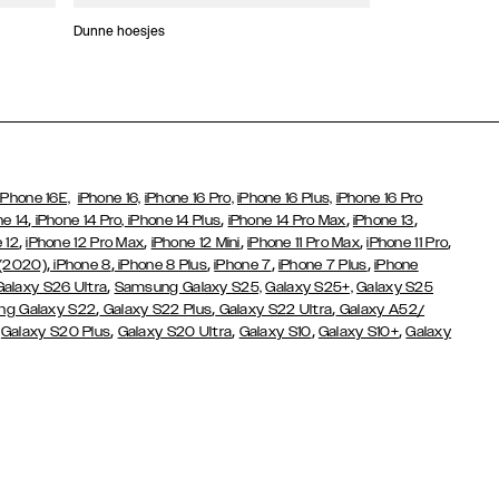
Dunne hoesjes
Portefeuille Hoes
iPhone 16E,
iPhone 16,
iPhone 16 Pro,
iPhone 16 Plus,
iPhone 16 Pro
,
,
,
,
ne 14
iPhone 14 Pro,
iPhone 14 Plus
iPhone 14 Pro Max
iPhone 13
,
,
,
,
,
 12
iPhone 12 Pro Max
iPhone 12 Mini
iPhone 11 Pro Max
iPhone 11 Pro
,
,
,
,
,
 (2020)
iPhone 8
iPhone 8 Plus
iPhone 7
iPhone 7 Plus
iPhone
,
Galaxy S26 Ultra
Samsung Galaxy S25,
Galaxy S25+,
Galaxy S25
,
,
,
g Galaxy S22
Galaxy S22 Plus
Galaxy S22 Ultra
Galaxy A52/
,
,
,
,
,
Galaxy S20 Plus
Galaxy S20 Ultra
Galaxy S10
Galaxy S10+
Galaxy