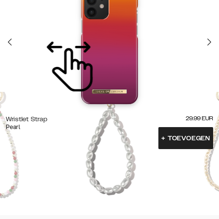
29.99
EUR
Wristlet Strap
Pearl
+
TOEVOEGEN