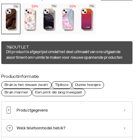
50%
50%
OUTLET
Dit product is afgeprijsd omdat het deel uitmaakt van ons uitgaande
assortiment om ruimte te maken voor nieuwe spannende producten
Productinformatie
Bruin is het nieuwe zwart
Tijdloos
Dunne hoesjes
Bruin marmer
Een print die lang meegaat
Productgegevens
Welk telefoonmodel heb ik?