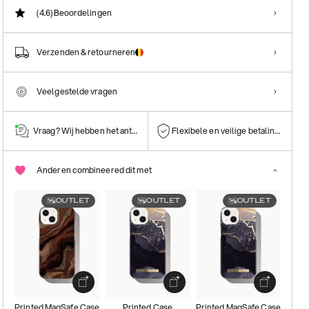
(4.6)
Beoordelingen
Verzenden & retourneren
Veelgestelde vragen
Vraag? Wij hebben het antwoord!
Flexibele en veilige betalingen
Anderen combineered dit met
OUTLET
OUTLET
OUTLET
Printed MagSafe Case
Printed Case
Printed MagSafe Case