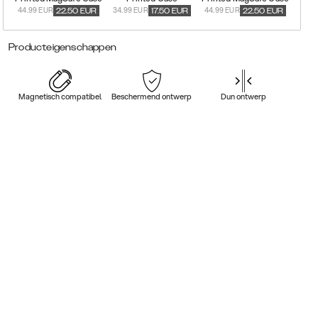
44.99 EUR
34.99 EUR
44.99 EUR
22.50
EUR
17.50
EUR
22.50
EUR
Producteigenschappen
Magnetisch compatibel
Beschermend ontwerp
Dun ontwerp