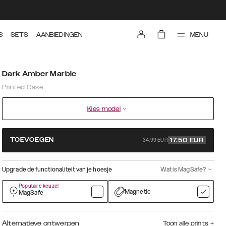
MENU
S
SETS
AANBIEDINGEN
Dark Amber Marble
Printed Case
Kies model
34.99 EUR
TOEVOEGEN
17.50
EUR
Upgrade de functionaliteit van je hoesje
Wat is MagSafe?
Populaire keuze!
Magnetic
MagSafe
Alternatieve ontwerpen
Toon alle prints
+