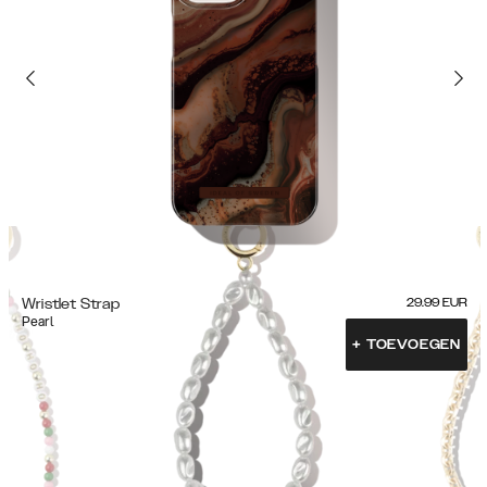
Wristlet Strap
29.99
EUR
Pearl
+
TOEVOEGEN