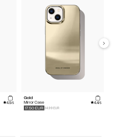
Gold
Agate Halo
4.5
4.4
Mirror Case
Mirror Case
/5
/5
34.99 EUR
34.99
EUR
17.50
EUR