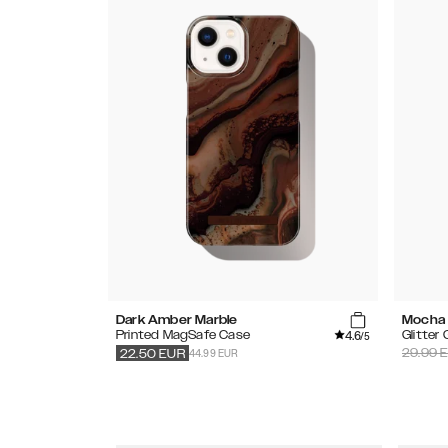
Dark Amber Marble
Mocha
4.6
Printed MagSafe Case
Glitter
/5
44.99 EUR
29.99
E
22.50
EUR