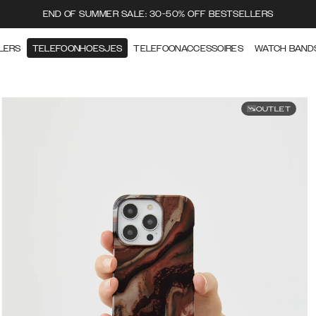
END OF SUMMER SALE: 30-50% OFF BESTSELLERS
LERS
TELEFOONHOESJES
TELEFOONACCESSOIRES
WATCH BAND
OUTLET