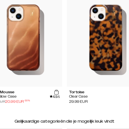
 Mousse
Tortoise
4.5
 Glow Case
Clear Case
/5
-
30
%
UR
20.99
EUR
29.99
EUR
Gelijkaardige categorieën die je mogelijk leuk vindt