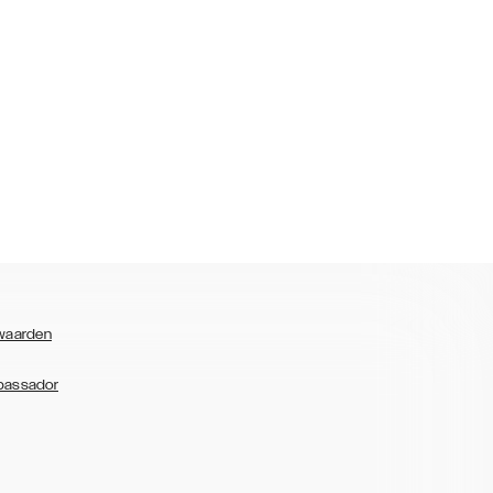
waarden
bassador