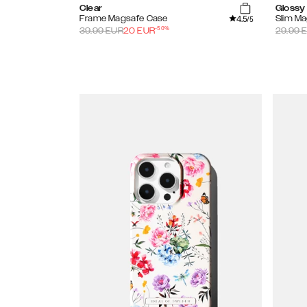
Clear
Glossy 
4.5
Frame Magsafe Case
Slim M
/5
-
50
%
39.99
EUR
20
EUR
29.99
E