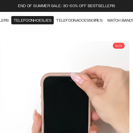
END OF SUMMER SALE: 30-50% OFF BESTSELLERS
LERS
TELEFOONHOESJES
TELEFOONACCESSOIRES
WATCH BAND
50%