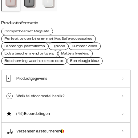
Productinformatie
Compatibel met MagSafe
Perfect te combineren met MagSafe-accessoires
Dromerige pasteltinten
Tijdloos
Summer vibes
Extra beschermend ontwerp
Matte afwerking
Bescherming waar het ertoe doet
Een vleugje kleur
Productgegevens
Welk telefoonmodel heb ik?
(4.5)
Beoordelingen
Verzenden & retourneren