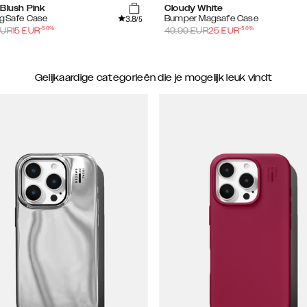
Blush Pink
Cloudy White
3.8
agSafe Case
Bumper Magsafe Case
/5
-
50
%
-
50
%
UR
15
EUR
49.99
EUR
25
EUR
Gelijkaardige categorieën die je mogelijk leuk vindt