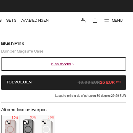
MENU
S
SETS
AANBIEDINGEN
Blush Pink
Bumper Magsafe Case
Kies model
-
50
%
TOEVOEGEN
49.99
EUR
25
EUR
Laagste prijs in de afgelopen 30 dagen: 29.99 EUR
Alternatieve ontwerpen
30%
50%
50%