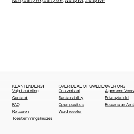
,
,
,
,
S10e
Galaxy S9
Galaxy S9+
Galaxy S8
Galaxy S8+
KLANTENDIENST
OVER IDEAL OF SWEDEN
OVER ONS
Volg bestelling
Ons verhaal
Algemene Voor
Contact
Sustainability
Privacybeleid
FAQ
Open posities
Become an Am
Retouren
Word reseller
AUSTRALIA
Toestemmingskeuzes
AUSTRIA