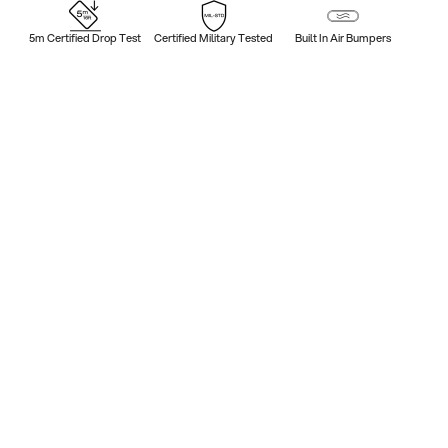
5m Certified Drop Test
Certified Military Tested
Built In Air Bumpers