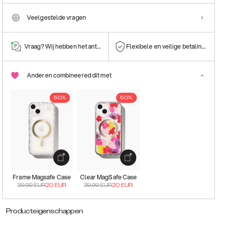
Veelgestelde vragen
Vraag? Wij hebben het antwoord!
Flexibele en veilige betalingen
Anderen combineered dit met
50%
50%
Frame Magsafe Case
Clear MagSafe Case
39.99
EUR
20
EUR
39.99
EUR
20
EUR
Producteigenschappen