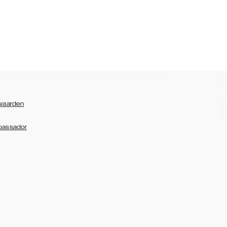
waarden
bassador