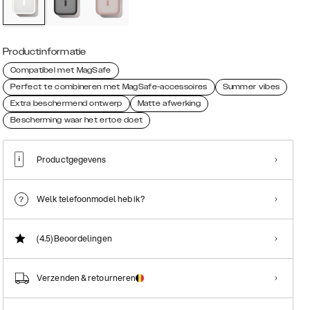
Productinformatie
Compatibel met MagSafe
Perfect te combineren met MagSafe-accessoires
Summer vibes
Extra beschermend ontwerp
Matte afwerking
Bescherming waar het ertoe doet
Productgegevens
Welk telefoonmodel heb ik?
(4.5)
Beoordelingen
Verzenden & retourneren