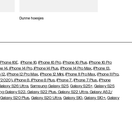
Dunne hoesjes
Portefeuille Hoes
iPhone 16E,
iPhone 16,
iPhone 16 Pro,
iPhone 16 Plus,
iPhone 16 Pro
,
,
,
,
ne 14
iPhone 14 Pro,
iPhone 14 Plus
iPhone 14 Pro Max
iPhone 13
,
,
,
,
,
 12
iPhone 12 Pro Max
iPhone 12 Mini
iPhone 11 Pro Max
iPhone 11 Pro
,
,
,
,
,
 (2020)
iPhone 8
iPhone 8 Plus
iPhone 7
iPhone 7 Plus
iPhone
,
Galaxy S26 Ultra
Samsung Galaxy S25,
Galaxy S25+,
Galaxy S25
,
,
,
g Galaxy S22
Galaxy S22 Plus
Galaxy S22 Ultra
Galaxy A52/
,
,
,
,
,
Galaxy S20 Plus
Galaxy S20 Ultra
Galaxy S10
Galaxy S10+
Galaxy