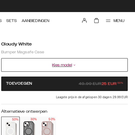
MENU
S
SETS
AANBIEDINGEN
Cloudy White
Bumper Magsafe Case
Kies model
-
50
%
TOEVOEGEN
49.99
EUR
25
EUR
Laagste prijs in de afgelopen 30 dagen: 29.99 EUR
Alternatieve ontwerpen
30%
50%
50%