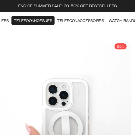
END OF SUMMER SALE: 30-50% OFF BESTSELLERS
LERS
TELEFOONHOESJES
TELEFOONACCESSOIRES
WATCH BAND
50%