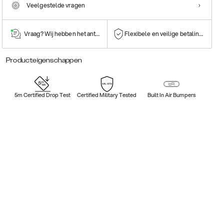
Veelgestelde vragen
Vraag? Wij hebben het antwoord!
Flexibele en veilige betalingen
Producteigenschappen
5m Certified Drop Test
Certified Military Tested
Built In Air Bumpers