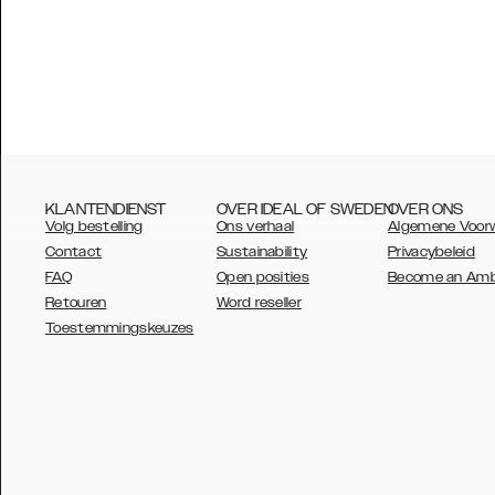
KLANTENDIENST
OVER IDEAL OF SWEDEN
OVER ONS
Volg bestelling
Ons verhaal
Algemene Voor
Contact
Sustainability
Privacybeleid
FAQ
Open posities
Become an Am
Retouren
Word reseller
AUSTRALIA
Toestemmingskeuzes
AUSTRIA
BELGIUM
CANADA
DANSK