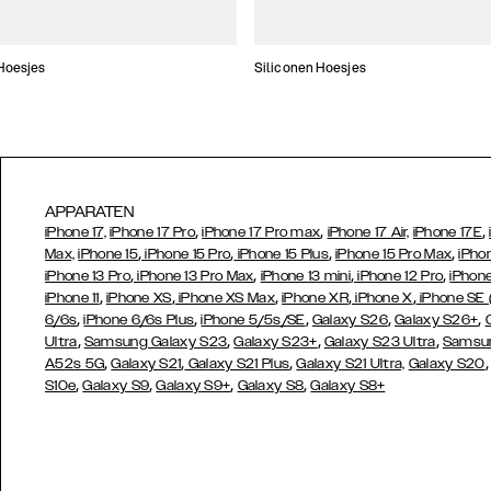
Hoesjes
Siliconen Hoesjes
APPARATEN
,
,
,
iPhone 17,
iPhone 17 Pro
iPhone 17 Pro max
iPhone 17 Air,
iPhone 17E
,
,
,
,
Max,
iPhone 15
iPhone 15 Pro
iPhone 15 Plus
iPhone 15 Pro Max
iPho
,
,
,
,
iPhone 13 Pro
iPhone 13 Pro Max
iPhone 13 mini
iPhone 12 Pro
iPhone
,
,
,
,
,
iPhone 11
iPhone XS
iPhone XS Max
iPhone XR
iPhone X
iPhone SE
,
,
,
,
,
6/6s
iPhone 6/6s Plus
iPhone 5/5s/SE
Galaxy S26
Galaxy S26+
,
,
,
,
Ultra
Samsung Galaxy S23
Galaxy S23+
Galaxy S23 Ultra
Samsun
,
,
,
A52s 5G
Galaxy S21
Galaxy S21 Plus
Galaxy S21 Ultra,
Galaxy S20
,
,
,
,
S10e
Galaxy S9
Galaxy S9+
Galaxy S8
Galaxy S8+