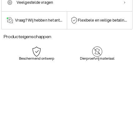
Veelgestelde vragen
Vraag? Wij hebben het antwoord!
Flexibele en veilige betalingen
Producteigenschappen
Beschermend ontwerp
Dierproefvrij materiaal