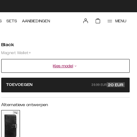
MENU
S
SETS
AANBIEDINGEN
Black
Magnet Wallet+
Kies model
39.99 EUR
TOEVOEGEN
20
EUR
Alternatieve ontwerpen