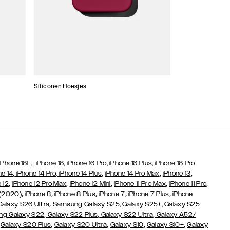
Siliconen Hoesjes
Dunne hoesjes
iPhone 16E,
iPhone 16,
iPhone 16 Pro,
iPhone 16 Plus,
iPhone 16 Pro
,
,
,
,
ne 14
iPhone 14 Pro,
iPhone 14 Plus
iPhone 14 Pro Max
iPhone 13
,
,
,
,
,
 12
iPhone 12 Pro Max
iPhone 12 Mini
iPhone 11 Pro Max
iPhone 11 Pro
,
,
,
,
,
 (2020)
iPhone 8
iPhone 8 Plus
iPhone 7
iPhone 7 Plus
iPhone
,
Galaxy S26 Ultra
Samsung Galaxy S25,
Galaxy S25+,
Galaxy S25
,
,
,
g Galaxy S22
Galaxy S22 Plus
Galaxy S22 Ultra
Galaxy A52/
,
,
,
,
,
Galaxy S20 Plus
Galaxy S20 Ultra
Galaxy S10
Galaxy S10+
Galaxy