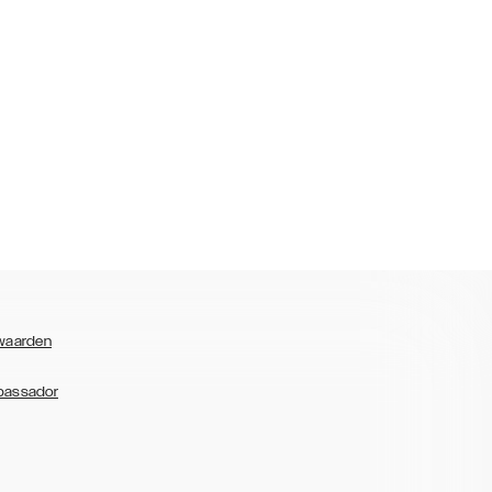
waarden
bassador