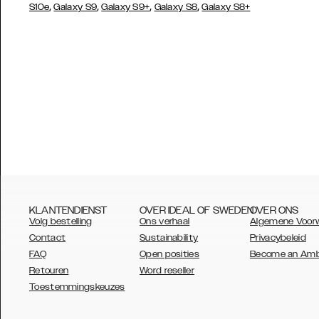
,
,
,
,
S10e
Galaxy S9
Galaxy S9+
Galaxy S8
Galaxy S8+
KLANTENDIENST
OVER IDEAL OF SWEDEN
OVER ONS
Volg bestelling
Ons verhaal
Algemene Voor
Contact
Sustainability
Privacybeleid
FAQ
Open posities
Become an Am
Retouren
Word reseller
AUSTRALIA
Toestemmingskeuzes
AUSTRIA