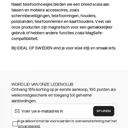
Naast telefoonhoesjes bieden we een breed scala aan
tassen en mobiele accessoires, zoals
schermbeveiligingen, telefoonringen, houders,
polsbanden, telefoonriemen en kaarthouders. Veel van
onze producten zijn magnetisch voor een gemakkelijker
gebruik of hebben andere functies zoals MagSafe-
compatibiliteit.
Bij IDEAL OF SWEDEN vind je voor elke stijl en smaak iets.
WORD LID VAN ONZE LEDENCLUB
Ontvang 15% korting op je eerste aankoop, 100 punten als
welkomstgeschenk en toegang tot geheime
aanbiedingen.
STUREN
Ik ga akkoord met de voorwaarden in overeenstemming met het
privacybeleid
.