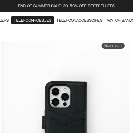
END OF SUMMER SALE: 30-50% OFF BESTSELLERS
LERS
TELEFOONHOESJES
TELEFOONACCESSOIRES
WATCH BAND
OUTLET