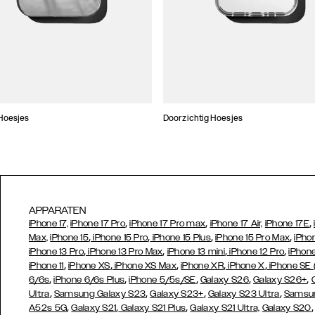
Hoesjes
Doorzichtig Hoesjes
APPARATEN
,
,
,
iPhone 17,
iPhone 17 Pro
iPhone 17 Pro max
iPhone 17 Air,
iPhone 17E
,
,
,
,
Max,
iPhone 15
iPhone 15 Pro
iPhone 15 Plus
iPhone 15 Pro Max
iPho
,
,
,
,
iPhone 13 Pro
iPhone 13 Pro Max
iPhone 13 mini
iPhone 12 Pro
iPhone
,
,
,
,
,
iPhone 11
iPhone XS
iPhone XS Max
iPhone XR
iPhone X
iPhone SE
,
,
,
,
,
6/6s
iPhone 6/6s Plus
iPhone 5/5s/SE
Galaxy S26
Galaxy S26+
,
,
,
,
Ultra
Samsung Galaxy S23
Galaxy S23+
Galaxy S23 Ultra
Samsun
,
,
,
A52s 5G
Galaxy S21
Galaxy S21 Plus
Galaxy S21 Ultra,
Galaxy S20