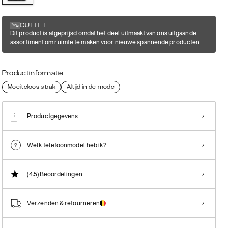
OUTLET
Dit product is afgeprijsd omdat het deel uitmaakt van ons uitgaande
assortiment om ruimte te maken voor nieuwe spannende producten
Productinformatie
Moeiteloos strak
Altijd in de mode
Productgegevens
Welk telefoonmodel heb ik?
(4.5)
Beoordelingen
Verzenden & retourneren