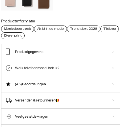
Productinformatie
Moeiteloos strak
Altijd in de mode
Trend alert 2026
Tijdloos
Dierenprint
Productgegevens
Welk telefoonmodel heb ik?
(4.5)
Beoordelingen
Verzenden & retourneren
Veelgestelde vragen