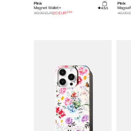
Pink
Pink
4.5
Magnet Wallet+
Magsaf
/5
-
50
%
39.99
EUR
20
EUR
49.99
E