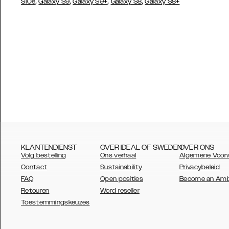
,
,
,
,
S10e
Galaxy S9
Galaxy S9+
Galaxy S8
Galaxy S8+
KLANTENDIENST
OVER IDEAL OF SWEDEN
OVER ONS
Volg bestelling
Ons verhaal
Algemene Voor
Contact
Sustainability
Privacybeleid
FAQ
Open posities
Become an Am
Retouren
Word reseller
AUSTRALIA
Toestemmingskeuzes
AUSTRIA