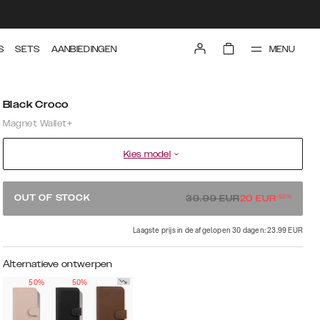
MENU
S
SETS
AANBIEDINGEN
Black Croco
Magnet Wallet+
Kies model
-
50
%
OUT OF STOCK
39.99
EUR
20
EUR
Laagste prijs in de afgelopen 30 dagen: 23.99 EUR
Alternatieve ontwerpen
50%
50%