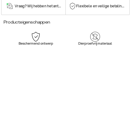
Vraag? Wij hebben het antwoord!
Flexibele en veilige betalingen
Producteigenschappen
Beschermend ontwerp
Dierproefvrij materiaal