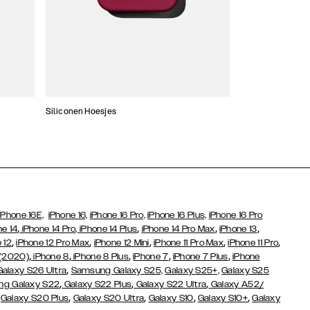
Siliconen Hoesjes
Dunne hoesjes
iPhone 16E,
iPhone 16,
iPhone 16 Pro,
iPhone 16 Plus,
iPhone 16 Pro
,
,
,
,
ne 14
iPhone 14 Pro,
iPhone 14 Plus
iPhone 14 Pro Max
iPhone 13
,
,
,
,
,
 12
iPhone 12 Pro Max
iPhone 12 Mini
iPhone 11 Pro Max
iPhone 11 Pro
,
,
,
,
,
 (2020)
iPhone 8
iPhone 8 Plus
iPhone 7
iPhone 7 Plus
iPhone
,
Galaxy S26 Ultra
Samsung Galaxy S25,
Galaxy S25+,
Galaxy S25
,
,
,
g Galaxy S22
Galaxy S22 Plus
Galaxy S22 Ultra
Galaxy A52/
,
,
,
,
,
Galaxy S20 Plus
Galaxy S20 Ultra
Galaxy S10
Galaxy S10+
Galaxy