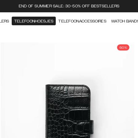
END OF SUMMER SALE: 30-50% OFF BESTSELLERS
LERS
TELEFOONHOESJES
TELEFOONACCESSOIRES
WATCH BAND
50%