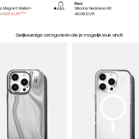
Red
4.5
e Magnet Wallet+
Silicone Necklace Kit
/5
-
50
%
UR
25
EUR
49.98
EUR
Gelijkaardige categorieën die je mogelijk leuk vindt