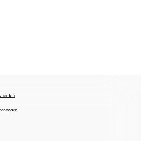
waarden
bassador