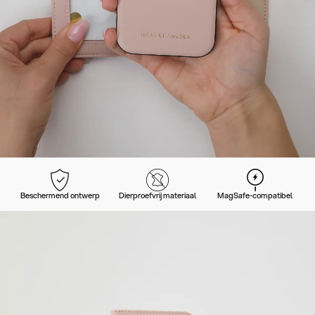
Beschermend ontwerp
Dierproefvrij materiaal
MagSafe-compatibel