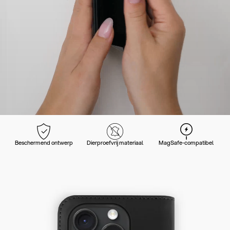
Beschermend ontwerp
Dierproefvrij materiaal
MagSafe-compatibel