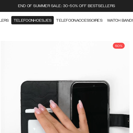
END OF SUMMER SALE: 30-50% OFF BESTSELLERS
LERS
TELEFOONHOESJES
TELEFOONACCESSOIRES
WATCH BAND
50%