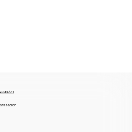
waarden
bassador