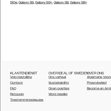
,
,
,
,
S10e
Galaxy S9
Galaxy S9+
Galaxy S8
Galaxy S8+
KLANTENDIENST
OVER IDEAL OF SWEDEN
OVER ONS
Volg bestelling
Ons verhaal
Algemene Voor
Contact
Sustainability
Privacybeleid
FAQ
Open posities
Become an Am
Retouren
Word reseller
AUSTRALIA
Toestemmingskeuzes
AUSTRIA