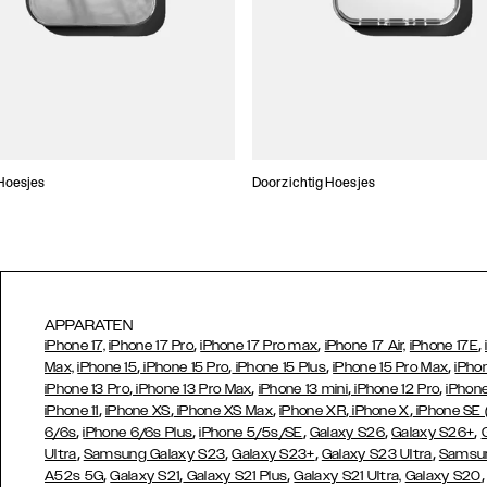
Hoesjes
Doorzichtig Hoesjes
APPARATEN
,
,
,
iPhone 17,
iPhone 17 Pro
iPhone 17 Pro max
iPhone 17 Air,
iPhone 17E
,
,
,
,
Max,
iPhone 15
iPhone 15 Pro
iPhone 15 Plus
iPhone 15 Pro Max
iPho
,
,
,
,
iPhone 13 Pro
iPhone 13 Pro Max
iPhone 13 mini
iPhone 12 Pro
iPhone
,
,
,
,
,
iPhone 11
iPhone XS
iPhone XS Max
iPhone XR
iPhone X
iPhone SE
,
,
,
,
,
6/6s
iPhone 6/6s Plus
iPhone 5/5s/SE
Galaxy S26
Galaxy S26+
,
,
,
,
Ultra
Samsung Galaxy S23
Galaxy S23+
Galaxy S23 Ultra
Samsun
,
,
,
A52s 5G
Galaxy S21
Galaxy S21 Plus
Galaxy S21 Ultra,
Galaxy S20