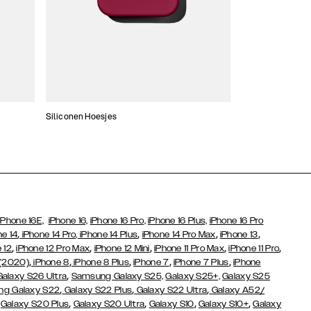
Siliconen Hoesjes
Dunne hoesjes
iPhone 16E,
iPhone 16,
iPhone 16 Pro,
iPhone 16 Plus,
iPhone 16 Pro
,
,
,
,
ne 14
iPhone 14 Pro,
iPhone 14 Plus
iPhone 14 Pro Max
iPhone 13
,
,
,
,
,
 12
iPhone 12 Pro Max
iPhone 12 Mini
iPhone 11 Pro Max
iPhone 11 Pro
,
,
,
,
,
 (2020)
iPhone 8
iPhone 8 Plus
iPhone 7
iPhone 7 Plus
iPhone
,
Galaxy S26 Ultra
Samsung Galaxy S25,
Galaxy S25+,
Galaxy S25
,
,
,
g Galaxy S22
Galaxy S22 Plus
Galaxy S22 Ultra
Galaxy A52/
,
,
,
,
,
Galaxy S20 Plus
Galaxy S20 Ultra
Galaxy S10
Galaxy S10+
Galaxy