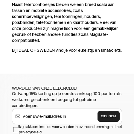
Naast telefoonhoesjes bieden we een breed scala aan
tassen en mobiele accessoires, zoals
schermbeveiligingen, telefoonringen, houders,
polsbanden, telefoonriemen en kaarthouders. Veel van
onze producten zijn magnetisch voor een gemakkelijker
gebruik of hebben andere functies zoals MagSafe-
compatibiliteit.
Bij IDEAL OF SWEDEN vind je voor elke stijl en smaak iets.
WORD LID VAN ONZE LEDENCLUB
Ontvang 15% korting op je eerste aankoop, 100 punten als
welkomstgeschenk en toegang tot geheime
aanbiedingen.
STUREN
Ik ga akkoord met de voorwaarden in overeenstemming met het
privacybeleid
.