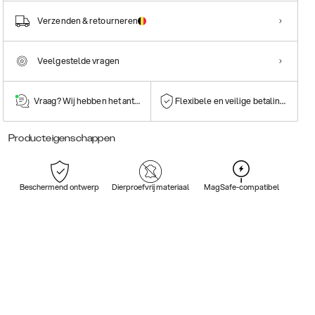
Verzenden & retourneren
Veelgestelde vragen
Vraag? Wij hebben het antwoord!
Flexibele en veilige betalingen
Producteigenschappen
Beschermend ontwerp
Dierproefvrij materiaal
MagSafe-compatibel