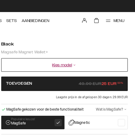
MENU
S
SETS
AANBIEDINGEN
Black
Magsafe Magnet Wallet+
Kies model
-
50
%
TOEVOEGEN
49.99
EUR
25
EUR
Laagste prijs in de afgelopen 30 dagen: 29.99 EUR
MagSafe gekozen voor de beste functionaliteit
Wat is MagSafe?
Populaire keuze!
Magnetic
MagSafe