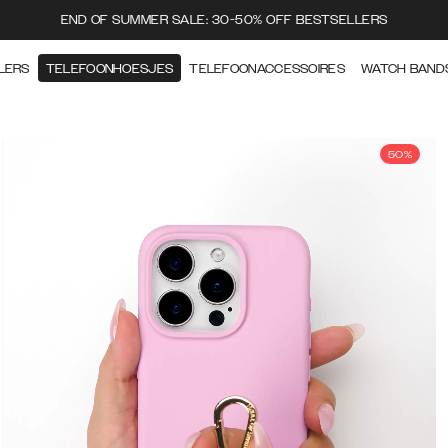
END OF SUMMER SALE: 30-50% OFF BESTSELLERS
LERS
TELEFOONHOESJES
TELEFOONACCESSOIRES
WATCH BAND
50%