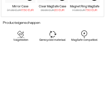
Mirror Case
Clear MagSafe Case
Magnet Ring MagSafe
34.99
EUR
17.50
EUR
39.99
EUR
20
EUR
14.99
EUR
7.50
EUR
Producteigenschappen
Valgetesten
Gerecycled materiaal
MagSafe-compatibel