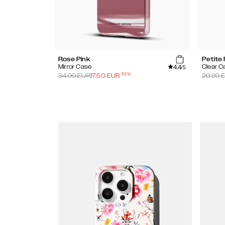
Rose Pink
Petite 
4.4
Mirror Case
Clear C
/5
-
50
%
34.99
EUR
17.50
EUR
29.99
E