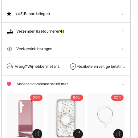
(4.5)
Beoordelingen
Verzenden & retourneren
Veelgestelde vragen
Vraag? Wij hebben het antwoord!
Flexibele en veilige betalingen
Anderen combineered dit met
50%
50%
50%