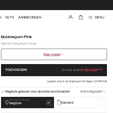
MENU
S
SETS
AANBIEDINGEN
Bubblegum Pink
Silicone MagSafe Case
Kies model
-
50
%
TOEVOEGEN
34.99
EUR
17.50
EUR
Laagste prijs in de afgelopen 30 dagen: 20.99 EUR
MagSafe gekozen voor de beste functionaliteit
Wat is MagSafe?
Populaire keuze!
Standard
MagSafe