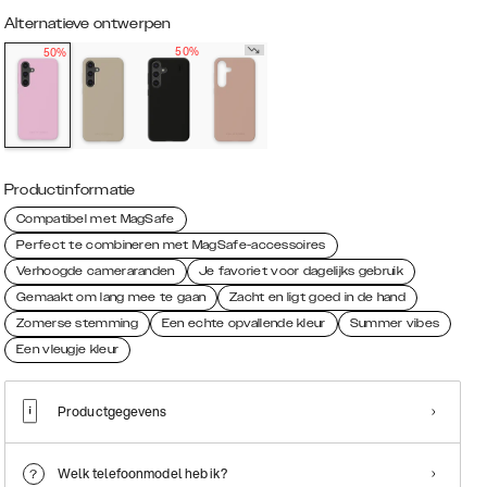
Alternatieve ontwerpen
50%
50%
Productinformatie
Compatibel met MagSafe
Perfect te combineren met MagSafe-accessoires
Verhoogde cameraranden
Je favoriet voor dagelijks gebruik
Gemaakt om lang mee te gaan
Zacht en ligt goed in de hand
Zomerse stemming
Een echte opvallende kleur
Summer vibes
Een vleugje kleur
Productgegevens
Welk telefoonmodel heb ik?