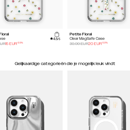
Floral
Petite Floral
4.5
ase
Clear MagSafe Case
/5
-
50
%
-
50
%
UR
15
EUR
39.99
EUR
20
EUR
Gelijkaardige categorieën die je mogelijk leuk vindt