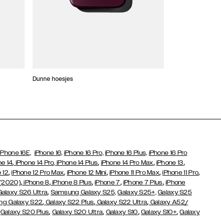
Dunne hoesjes
Portefeuille Hoes
iPhone 16E,
iPhone 16,
iPhone 16 Pro,
iPhone 16 Plus,
iPhone 16 Pro
,
,
,
,
ne 14
iPhone 14 Pro,
iPhone 14 Plus
iPhone 14 Pro Max
iPhone 13
,
,
,
,
,
 12
iPhone 12 Pro Max
iPhone 12 Mini
iPhone 11 Pro Max
iPhone 11 Pro
,
,
,
,
,
 (2020)
iPhone 8
iPhone 8 Plus
iPhone 7
iPhone 7 Plus
iPhone
,
Galaxy S26 Ultra
Samsung Galaxy S25,
Galaxy S25+,
Galaxy S25
,
,
,
g Galaxy S22
Galaxy S22 Plus
Galaxy S22 Ultra
Galaxy A52/
,
,
,
,
,
Galaxy S20 Plus
Galaxy S20 Ultra
Galaxy S10
Galaxy S10+
Galaxy