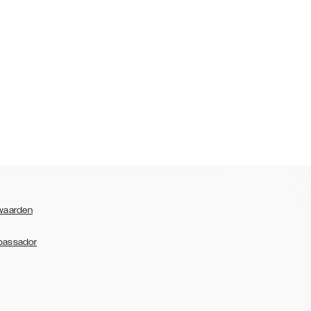
waarden
bassador