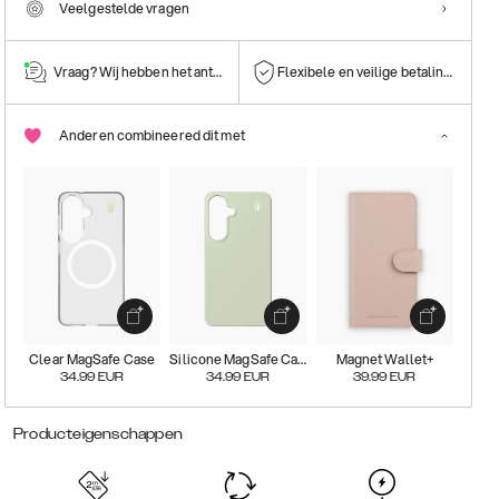
Veelgestelde vragen
Vraag? Wij hebben het antwoord!
Flexibele en veilige betalingen
Anderen combineered dit met
Clear MagSafe Case
Silicone MagSafe Case
Magnet Wallet+
34.99
EUR
34.99
EUR
39.99
EUR
Producteigenschappen