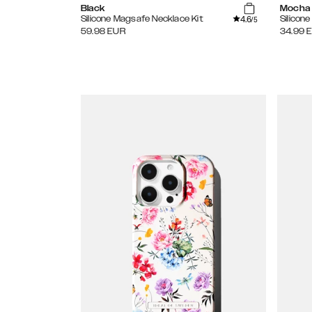
Black
Mocha
4.6
Silicone Magsafe Necklace Kit
Silicon
/5
59.98
EUR
34.99