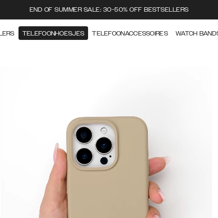
END OF SUMMER SALE: 30-50% OFF BESTSELLERS
LERS
TELEFOONHOESJES
TELEFOONACCESSOIRES
WATCH BAND