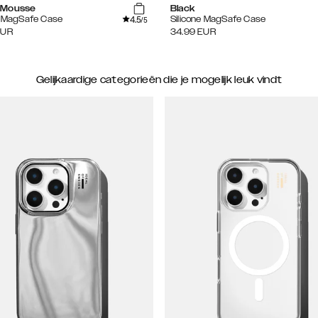
 Mousse
Black
4.5
e MagSafe Case
Silicone MagSafe Case
/5
EUR
34.99
EUR
Gelijkaardige categorieën die je mogelijk leuk vindt