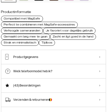
Productinformatie
Compatibel met MagSafe
Perfect te combineren met MagSafe-accessoires
Verhoogde cameraranden
Je favoriet voor dagelijks gebruik
Gemaakt om lang mee te gaan
Zacht en ligt goed in de hand
Strak en minimalistisch
Tijdloos
Productgegevens
Welk telefoonmodel heb ik?
(4.5)
Beoordelingen
Verzenden & retourneren