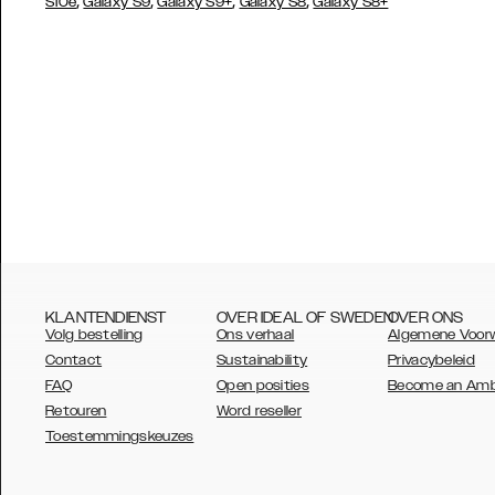
,
,
,
,
S10e
Galaxy S9
Galaxy S9+
Galaxy S8
Galaxy S8+
KLANTENDIENST
OVER IDEAL OF SWEDEN
OVER ONS
Volg bestelling
Ons verhaal
Algemene Voor
Contact
Sustainability
Privacybeleid
FAQ
Open posities
Become an Am
Retouren
Word reseller
AUSTRALIA
Toestemmingskeuzes
AUSTRIA