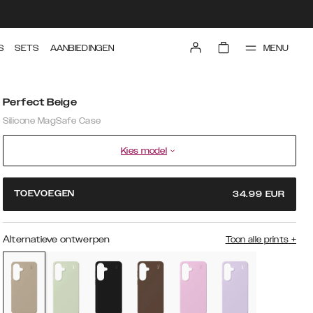
MENU
S
SETS
AANBIEDINGEN
Perfect Beige
Silicone MagSafe Case
Kies model
TOEVOEGEN
34.99
EUR
Alternatieve ontwerpen
Toon alle prints
+