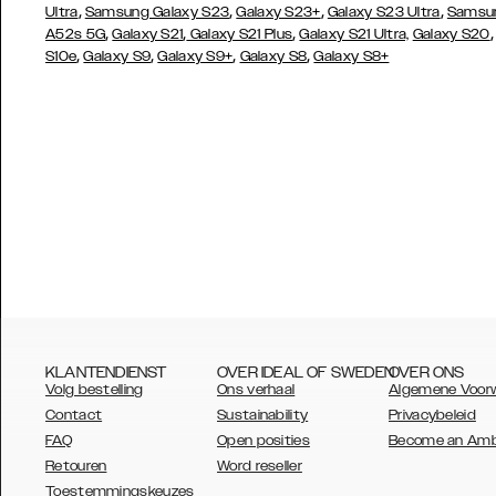
,
,
,
,
Ultra
Samsung Galaxy S23
Galaxy S23+
Galaxy S23 Ultra
Samsun
,
,
,
A52s 5G
Galaxy S21
Galaxy S21 Plus
Galaxy S21 Ultra,
Galaxy S20
,
,
,
,
S10e
Galaxy S9
Galaxy S9+
Galaxy S8
Galaxy S8+
KLANTENDIENST
OVER IDEAL OF SWEDEN
OVER ONS
Volg bestelling
Ons verhaal
Algemene Voor
Contact
Sustainability
Privacybeleid
FAQ
Open posities
Become an Am
Retouren
Word reseller
AUSTRALIA
Toestemmingskeuzes