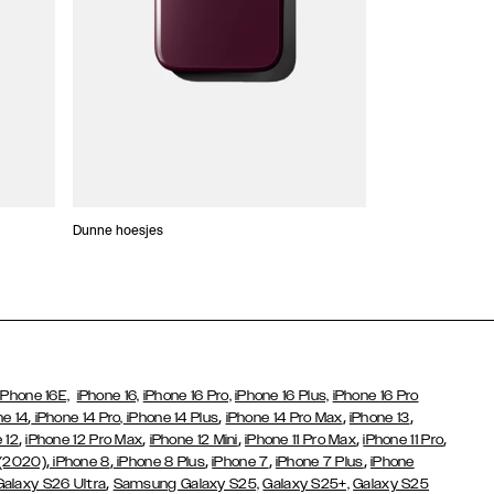
Dunne hoesjes
Portefeuille Hoes
iPhone 16E,
iPhone 16,
iPhone 16 Pro,
iPhone 16 Plus,
iPhone 16 Pro
,
,
,
,
ne 14
iPhone 14 Pro,
iPhone 14 Plus
iPhone 14 Pro Max
iPhone 13
,
,
,
,
,
 12
iPhone 12 Pro Max
iPhone 12 Mini
iPhone 11 Pro Max
iPhone 11 Pro
,
,
,
,
,
 (2020)
iPhone 8
iPhone 8 Plus
iPhone 7
iPhone 7 Plus
iPhone
,
Galaxy S26 Ultra
Samsung Galaxy S25,
Galaxy S25+,
Galaxy S25