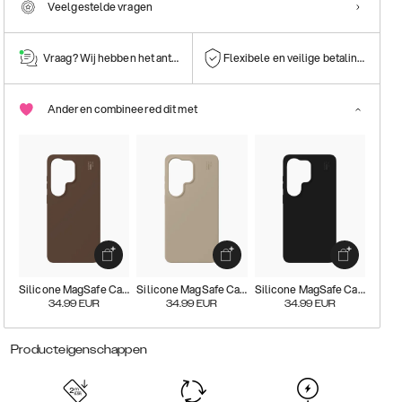
Veelgestelde vragen
Vraag? Wij hebben het antwoord!
Flexibele en veilige betalingen
Anderen combineered dit met
Silicone MagSafe Case
Silicone MagSafe Case
Silicone MagSafe Case
34.99
EUR
34.99
EUR
34.99
EUR
Producteigenschappen