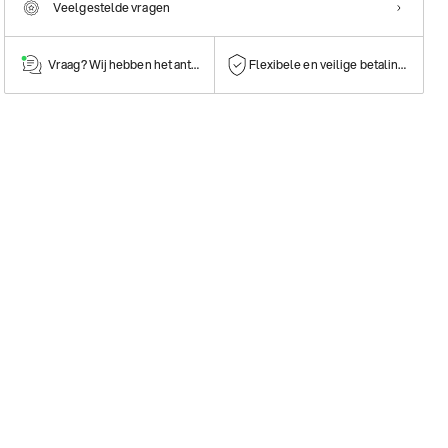
Veelgestelde vragen
Vraag? Wij hebben het antwoord!
Flexibele en veilige betalingen