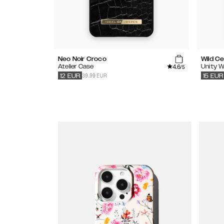
Neo Noir Croco
Wild C
4.6
Atelier Case
Unity W
/5
39.99 EUR
12
EUR
15
EUR