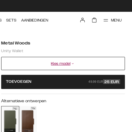
MENU
S
SETS
AANBIEDINGEN
Metal Woods
Unity Wallet
Kies model
49.99 EUR
TOEVOEGEN
25
EUR
Alternatieve ontwerpen