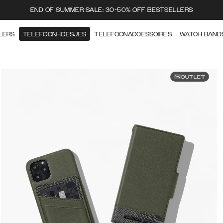
END OF SUMMER SALE: 30-50% OFF BESTSELLERS
LERS
TELEFOONHOESJES
TELEFOONACCESSOIRES
WATCH BAND
OUTLET