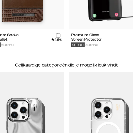
edar Snake
Premium Glass
4.6
allet
Screen Protector
/5
49.99 EUR
29.99 EUR
9
EUR
Gelijkaardige categorieën die je mogelijk leuk vindt