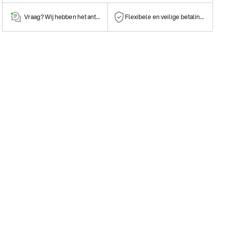
Vraag? Wij hebben het antwoord!
Flexibele en veilige betalingen