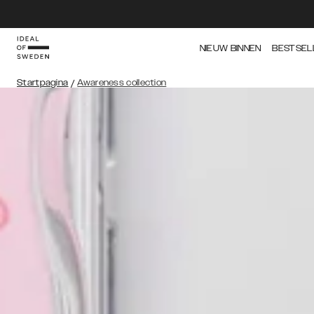
NIEUW BINNEN
BESTSEL
Startpagina
/
Awareness collection