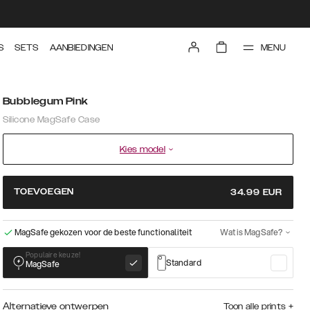
MENU
S
SETS
AANBIEDINGEN
Bubblegum Pink
Silicone MagSafe Case
Kies model
TOEVOEGEN
34.99
EUR
MagSafe gekozen voor de beste functionaliteit
Wat is MagSafe?
Populaire keuze!
Standard
MagSafe
Alternatieve ontwerpen
Toon alle prints
+