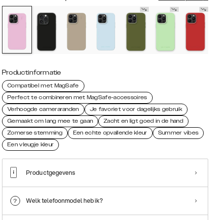
Productinformatie
Compatibel met MagSafe
Perfect te combineren met MagSafe-accessoires
Verhoogde cameraranden
Je favoriet voor dagelijks gebruik
Gemaakt om lang mee te gaan
Zacht en ligt goed in de hand
Zomerse stemming
Een echte opvallende kleur
Summer vibes
Een vleugje kleur
Productgegevens
Welk telefoonmodel heb ik?