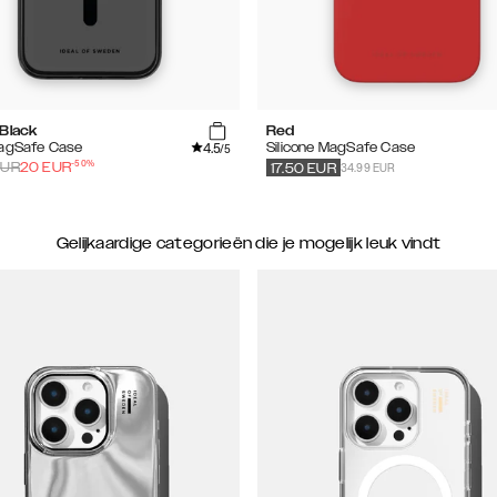
 Black
Red
4.5
MagSafe Case
Silicone MagSafe Case
/5
-
50
%
34.99 EUR
UR
20
EUR
17.50
EUR
Gelijkaardige categorieën die je mogelijk leuk vindt