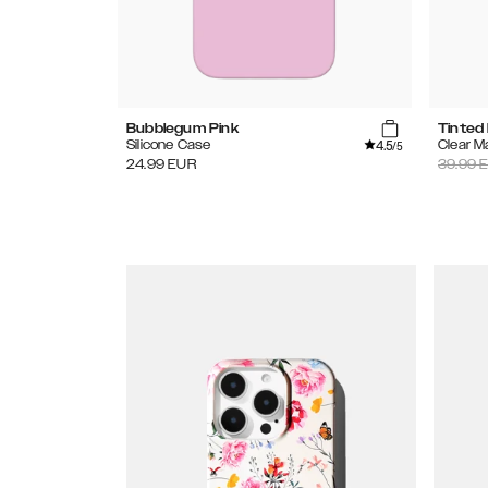
Bubblegum Pink
Tinted
4.5
Silicone Case
Clear 
/5
24.99
EUR
39.99
E