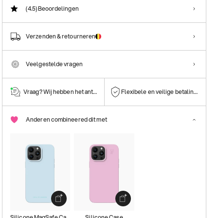
(4.5)
Beoordelingen
Verzenden & retourneren
Veelgestelde vragen
Vraag? Wij hebben het antwoord!
Flexibele en veilige betalingen
Anderen combineered dit met
Silicone MagSafe Case
Silicone Case