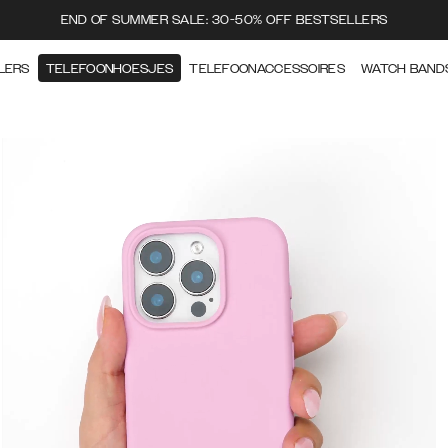
END OF SUMMER SALE: 30-50% OFF BESTSELLERS
LERS
TELEFOONHOESJES
TELEFOONACCESSOIRES
WATCH BAND