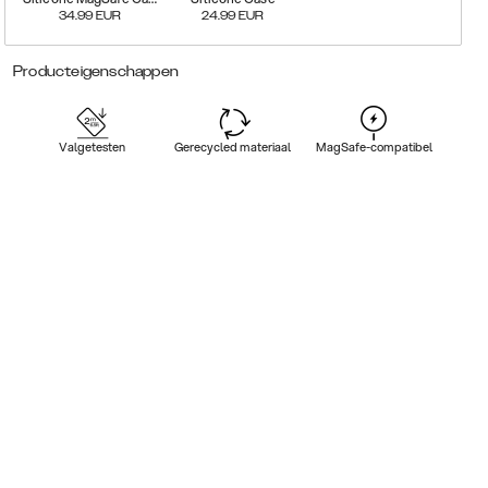
34.99
EUR
24.99
EUR
Producteigenschappen
Valgetesten
Gerecycled materiaal
MagSafe-compatibel