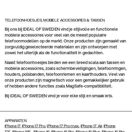
TELEFOONHOESJES, MOBIELE ACCESSOIRES & TASSEN
Bij ons bij IDEAL OF SWEDEN vind je stijlvolle en functionele
mobiele accessoires voor veel van de meest populaire
telefoonmodellen op de markt. Onze producten zijn gemaakt van
zorgvuldig geselecteerde materialen en zijn ontworpen met
zowel het uiterlijk als de functionaliteit in gedachten.
Naast telefoonhoesjes bieden we een breed scala aan tassen en
mobiele accessoires, zoals schermbeveiligingen, telefoonringen,
houders, polsbanden, telefoonriemen en kaarthouders. Veel van
onze producten zijn magnetisch voor een gemakkelijker gebruik
of hebben andere functies zoals MagSafe-compatibiliteit.
Bij IDEAL OF SWEDEN vind je voor elke stijl en smaak iets.
APPARATEN
,
,
iPhone 17,
iPhone 17 Pro
iPhone 17 Pro max
iPhone 17 Air,
iPhone
,
17E
iPhone 16E,
iPhone 16,
iPhone 16 Pro,
iPhone 16 Plus,
iPhone 16 Pro