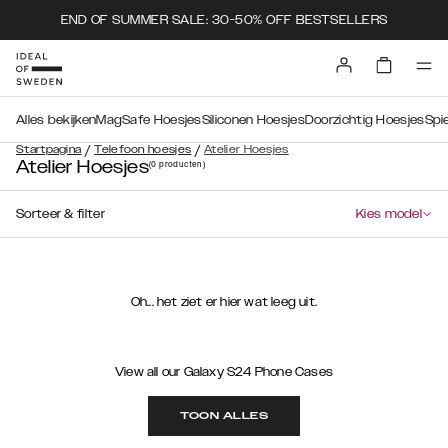
END OF SUMMER SALE: 30-50% OFF BESTSELLERS
Alles bekijken
MagSafe Hoesjes
Siliconen Hoesjes
Doorzichtig Hoesjes
Spi
/
/
Startpagina
Telefoon hoesjes
Atelier Hoesjes
Atelier Hoesjes
(0
producten
)
Sorteer & filter
Kies model
Oh... het ziet er hier wat leeg uit.
View all our Galaxy S24 Phone Cases
TOON ALLES