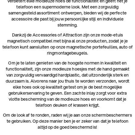
verbetert elke modieuze hoes de functionaliteit en geeft het je
telefoon een supermoderne look. Met een zorgvuldig
samengesteld assortiment ontwerpen, bieden wij de perfecte
accessoire die past bij jouw persoonlijke stijl en individuele
stemming.
Dankzij de Accessories of Attraction zijn onze mode-etuis
magnetisch compatibel met bijna al onze producten, zodat je je
telefoon kunt aansluiten op onze magnetische portefeuilles, auto of
ringmontagebeugels.
Om je te laten genieten van de hoogste normen in kwaliteit en
functionaliteit, zijn onze modieuze hoesjes met de hand gemaakt
van zorgvuldig vervaardigd hardplastic, dat uitzonderlijk sterk en
duurzaam is. Alvorens naar jou thuis te worden verzonden, wordt
elke hoes ook op kwaliteit getest om je de best mogelijke
gebruikerservaring te geven. Een zachte inlay zorgt voor extra
vlotte bescherming van de modieuze hoes en voorkomt dat je
telefoon deuken of krassen krijgt.
Om de look af te ronden, raden wij je aan onze schermbeschermers
te gebruiken. Op deze manier ben je er zeker van dat je telefoon
altijd op de goed beschermd is!