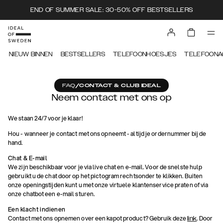
END OF SUMMER SALE: 30-50% OFF BESTSELLERS
NIEUW BINNEN
BESTSELLERS
TELEFOONHOESJES
TELEFOONA
FAQ
/
CONTACT & CLUB IDEAL
Neem contact met ons op
We staan 24/7 voor je klaar!
Hou - wanneer je contact met ons opneemt - altijd je ordernummer bij de
hand.
Chat & E-mail
We zijn beschikbaar voor je via live chat en e-mail. Voor de snelste hulp
gebruikt u de chat door op het pictogram rechtsonder te klikken. Buiten
onze openingstijden kunt u met onze virtuele klantenservice praten of via
onze chatbot een e-mail sturen.
Een klacht indienen
Contact met ons opnemen over een kapot product? Gebruik deze
. Door
link