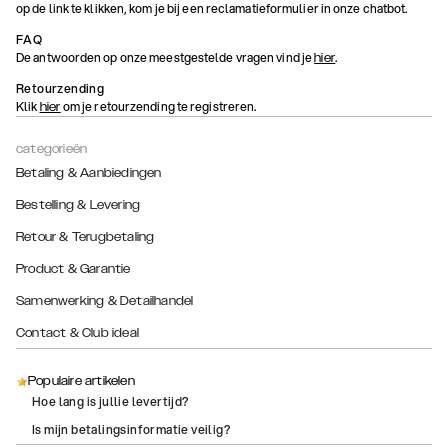
op de link te klikken, kom je bij een reclamatieformulier in onze chatbot.
FAQ
De antwoorden op onze meestgestelde vragen vind je
.
hier
Retourzending
Klik
om je retourzending te registreren.
hier
categorieën
Betaling & Aanbiedingen
Bestelling & Levering
Retour & Terugbetaling
Product & Garantie
Samenwerking & Detailhandel
Contact & Club ideal
Populaire artikelen
Hoe lang is jullie levertijd?
Is mijn betalingsinformatie veilig?