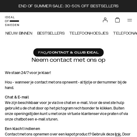
END OF SUMMER SALE: 30-50% OFF BESTSELLERS
NIEUW BINNEN
BESTSELLERS
TELEFOONHOESJES
TELEFOONA
FAQ
/
CONTACT & CLUB IDEAL
Neem contact met ons op
We staan 24/7 voor je klaar!
Hou - wanneer je contact met ons opneemt - altijd je ordernummer bij de
hand.
Chat & E-mail
We zijn beschikbaar voor je via live chat en e-mail. Voor de snelste hulp
gebruikt u de chat door op het pictogram rechtsonder te klikken. Buiten
onze openingstijden kunt u met onze virtuele klantenservice praten of via
onze chatbot een e-mail sturen.
Een klacht indienen
Contact met ons opnemen over een kapot product? Gebruik deze
. Door
link