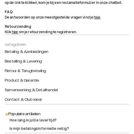
op de link te klikken, kom je bij een reclamatieformulier in onze chatbot.
FAQ
De antwoorden op onze meestgestelde vragen vind je
.
hier
Retourzending
Klik
om je retourzending te registreren.
hier
categorieën
Betaling & Aanbiedingen
Bestelling & Levering
Retour & Terugbetaling
Product & Garantie
Samenwerking & Detailhandel
Contact & Club ideal
Populaire artikelen
Hoe lang is jullie levertijd?
Is mijn betalingsinformatie veilig?