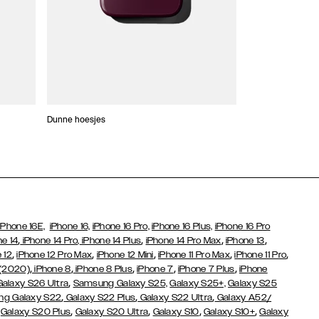
Dunne hoesjes
Portefeuille Hoes
iPhone 16E,
iPhone 16,
iPhone 16 Pro,
iPhone 16 Plus,
iPhone 16 Pro
,
,
,
,
ne 14
iPhone 14 Pro,
iPhone 14 Plus
iPhone 14 Pro Max
iPhone 13
,
,
,
,
,
 12
iPhone 12 Pro Max
iPhone 12 Mini
iPhone 11 Pro Max
iPhone 11 Pro
,
,
,
,
,
 (2020)
iPhone 8
iPhone 8 Plus
iPhone 7
iPhone 7 Plus
iPhone
,
Galaxy S26 Ultra
Samsung Galaxy S25,
Galaxy S25+,
Galaxy S25
,
,
,
g Galaxy S22
Galaxy S22 Plus
Galaxy S22 Ultra
Galaxy A52/
,
,
,
,
,
Galaxy S20 Plus
Galaxy S20 Ultra
Galaxy S10
Galaxy S10+
Galaxy