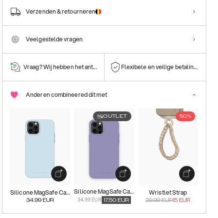
Verzenden & retourneren
Veelgestelde vragen
Vraag? Wij hebben het antwoord!
Flexibele en veilige betalingen
Anderen combineered dit met
OUTLET
50%
Silicone MagSafe Case
Silicone MagSafe Case
Wristlet Strap
34.99 EUR
34.99
EUR
17.50
EUR
29.99
EUR
15
EUR