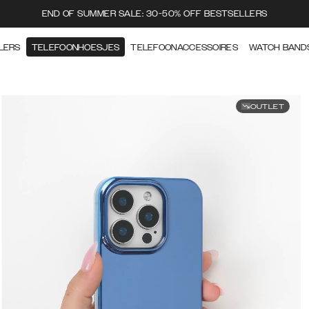
END OF SUMMER SALE: 30-50% OFF BESTSELLERS
LERS
TELEFOONHOESJES
TELEFOONACCESSOIRES
WATCH BAND
OUTLET