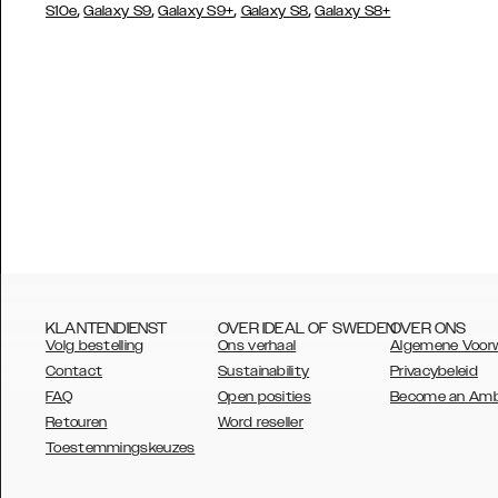
,
,
,
,
S10e
Galaxy S9
Galaxy S9+
Galaxy S8
Galaxy S8+
KLANTENDIENST
OVER IDEAL OF SWEDEN
OVER ONS
Volg bestelling
Ons verhaal
Algemene Voor
Contact
Sustainability
Privacybeleid
FAQ
Open posities
Become an Am
Retouren
Word reseller
AUSTRALIA
Toestemmingskeuzes
AUSTRIA