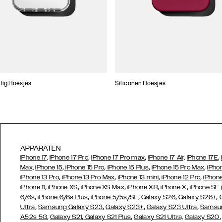
tig Hoesjes
Siliconen Hoesjes
APPARATEN
,
,
,
iPhone 17,
iPhone 17 Pro
iPhone 17 Pro max
iPhone 17 Air,
iPhone 17E
,
,
,
,
Max,
iPhone 15
iPhone 15 Pro
iPhone 15 Plus
iPhone 15 Pro Max
iPho
,
,
,
,
iPhone 13 Pro
iPhone 13 Pro Max
iPhone 13 mini
iPhone 12 Pro
iPhone
,
,
,
,
,
iPhone 11
iPhone XS
iPhone XS Max
iPhone XR
iPhone X
iPhone SE
,
,
,
,
,
6/6s
iPhone 6/6s Plus
iPhone 5/5s/SE
Galaxy S26
Galaxy S26+
,
,
,
,
Ultra
Samsung Galaxy S23
Galaxy S23+
Galaxy S23 Ultra
Samsun
,
,
,
A52s 5G
Galaxy S21
Galaxy S21 Plus
Galaxy S21 Ultra,
Galaxy S20