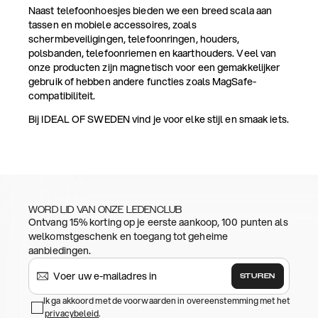
Naast telefoonhoesjes bieden we een breed scala aan
tassen en mobiele accessoires, zoals
schermbeveiligingen, telefoonringen, houders,
polsbanden, telefoonriemen en kaarthouders. Veel van
onze producten zijn magnetisch voor een gemakkelijker
gebruik of hebben andere functies zoals MagSafe-
compatibiliteit.
Bij IDEAL OF SWEDEN vind je voor elke stijl en smaak iets.
WORD LID VAN ONZE LEDENCLUB
Ontvang 15% korting op je eerste aankoop, 100 punten als
welkomstgeschenk en toegang tot geheime
aanbiedingen.
STUREN
Ik ga akkoord met de voorwaarden in overeenstemming met het
privacybeleid
.