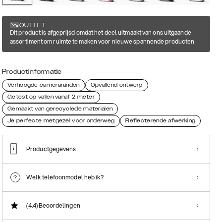
OUTLET
Dit product is afgeprijsd omdat het deel uitmaakt van ons uitgaande
assortiment om ruimte te maken voor nieuwe spannende producten
Productinformatie
Verhoogde cameraranden
Opvallend ontwerp
Getest op vallen vanaf 2 meter
Gemaakt van gerecyclede materialen
Je perfecte metgezel voor onderweg
Reflecterende afwerking
Productgegevens
Welk telefoonmodel heb ik?
(4.4)
Beoordelingen