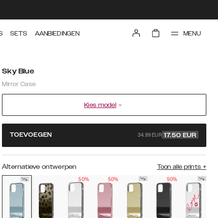
MENU
S
SETS
AANBIEDINGEN
Sky Blue
Mirror Case
Kies model
34.99 EUR
TOEVOEGEN
17.50
EUR
Alternatieve ontwerpen
Toon alle prints
+
50%
50%
50%