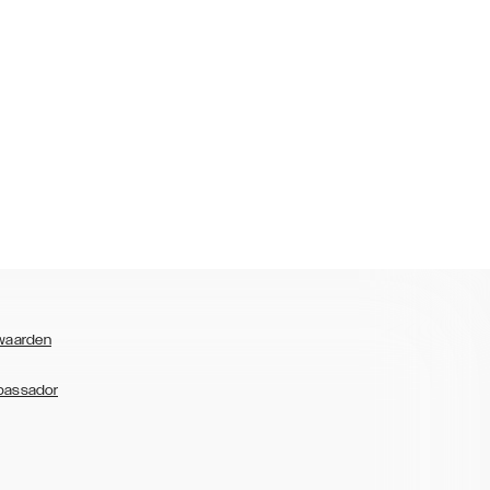
waarden
bassador