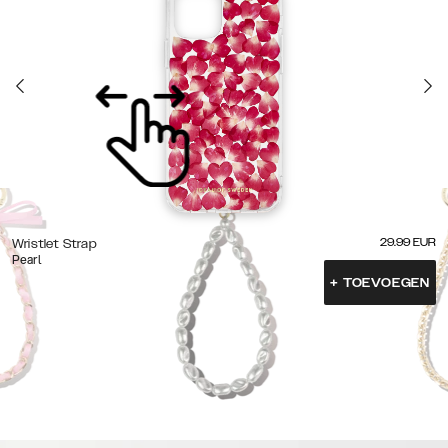
29.99
EUR
Wristlet Strap
Pearl
+
TOEVOEGEN