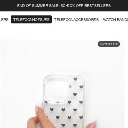
END OF SUMMER SALE: 30-50% OFF BESTSELLERS
LERS
TELEFOONHOESJES
TELEFOONACCESSOIRES
WATCH BAND
OUTLET