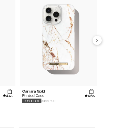
Carrara Gold
Artistic Gar
4.4
4.6
Printed Case
Clear MagSaf
/5
/5
34.99 EUR
39.99
EUR
17.50
EUR