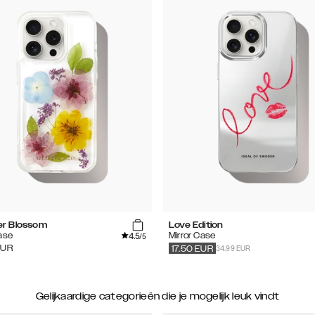
r Blossom
Love Edition
4.5
ase
Mirror Case
/5
34.99 EUR
EUR
17.50
EUR
Gelijkaardige categorieën die je mogelijk leuk vindt