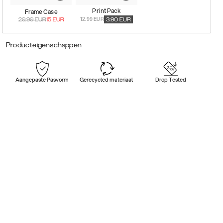
Print Pack
Frame Case
12.99 EUR
29.99
EUR
15
EUR
3.90
EUR
Producteigenschappen
Aangepaste Pasvorm
Gerecycled materiaal
Drop Tested