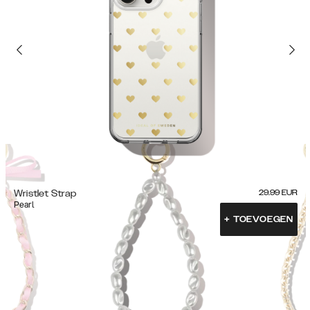
Wristlet Strap
29.99
EUR
Pearl
+
TOEVOEGEN