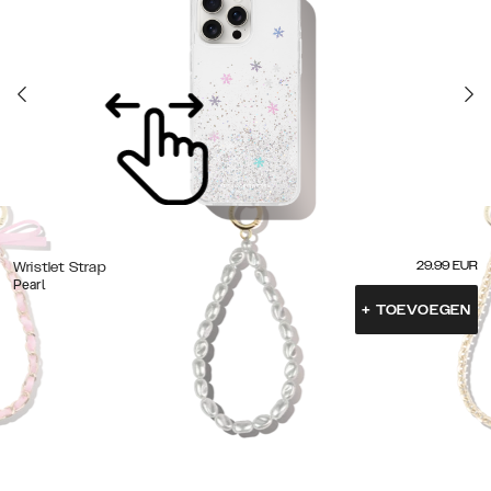
29.99
EUR
Wristlet Strap
Pearl
+
TOEVOEGEN