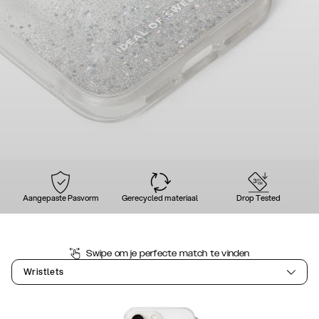
Aangepaste Pasvorm
Gerecycled materiaal
Drop Tested
Swipe om je perfecte match te vinden
Wristlets