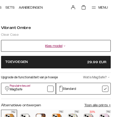
MENU
S
SETS
AANBIEDINGEN
Vibrant Ombre
Clear Case
Kies model
TOEVOEGEN
29.99
EUR
Upgrade de functionaliteit van je hoesje
Wat is MagSafe?
Populaire keuze!
Standard
MagSafe
Alternatieve ontwerpen
Toon alle prints
+
30%