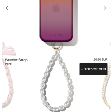
Wristlet Strap
29.99
EUR
Pearl
+
TOEVOEGEN