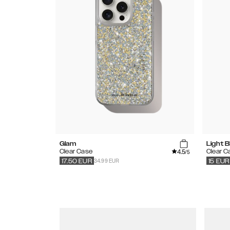
Glam
Light B
4.5
Clear Case
Clear C
/5
34.99 EUR
17.50
EUR
15
EUR