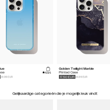
lue
Golden Twilight Marble
4.5
ase
Printed Case
/5
29.99 EUR
34.99 EUR
17.50
EUR
Gelijkaardige categorieën die je mogelijk leuk vindt