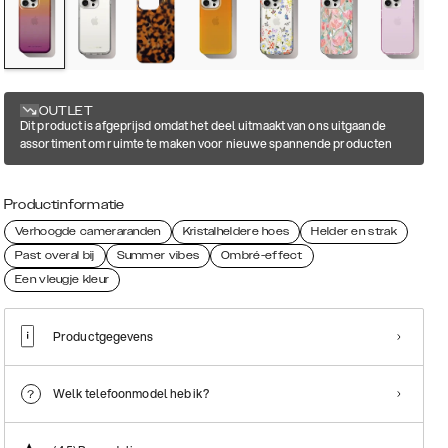
OUTLET
Dit product is afgeprijsd omdat het deel uitmaakt van ons uitgaande
assortiment om ruimte te maken voor nieuwe spannende producten
Productinformatie
Verhoogde cameraranden
Kristalheldere hoes
Helder en strak
Past overal bij
Summer vibes
Ombré-effect
Een vleugje kleur
Productgegevens
Welk telefoonmodel heb ik?