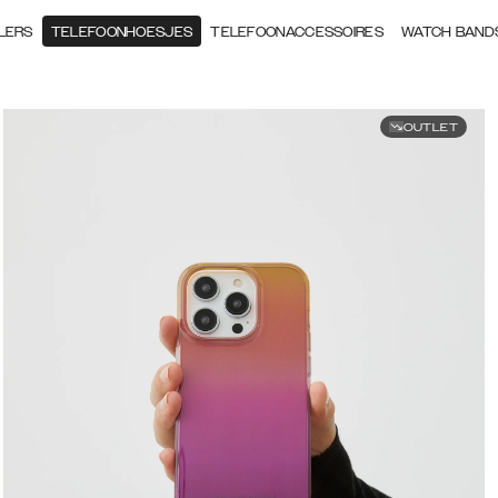
LERS
TELEFOONHOESJES
TELEFOONACCESSOIRES
WATCH BAND
OUTLET