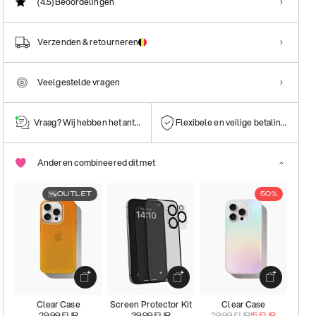
(4.5)
Beoordelingen
Verzenden & retourneren
Veelgestelde vragen
Vraag? Wij hebben het antwoord!
Flexibele en veilige betalingen
Anderen combineered dit met
OUTLET
50%
Clear Case
Screen Protector Kit
Clear Case
29.99
EUR
39.99
EUR
29.99
EUR
15
EUR