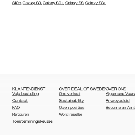
,
,
,
,
S10e
Galaxy S9
Galaxy S9+
Galaxy S8
Galaxy S8+
KLANTENDIENST
OVER IDEAL OF SWEDEN
OVER ONS
Volg bestelling
Ons verhaal
Algemene Voor
Contact
Sustainability
Privacybeleid
FAQ
Open posities
Become an Am
Retouren
Word reseller
AUSTRALIA
Toestemmingskeuzes
AUSTRIA