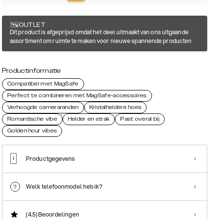
OUTLET
Dit product is afgeprijsd omdat het deel uitmaakt van ons uitgaande
assortiment om ruimte te maken voor nieuwe spannende producten
Productinformatie
Compatibel met MagSafe
Perfect te combineren met MagSafe-accessoires
Verhoogde cameraranden
Kristalheldere hoes
Romantische vibe
Helder en strak
Past overal bij
Golden hour vibes
Productgegevens
Welk telefoonmodel heb ik?
(4.5)
Beoordelingen