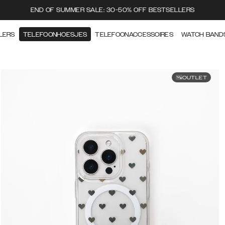
END OF SUMMER SALE: 30-50% OFF BESTSELLERS
LERS
TELEFOONHOESJES
TELEFOONACCESSOIRES
WATCH BAND
OUTLET