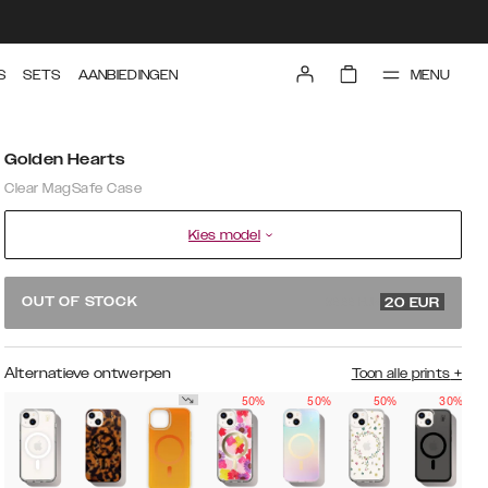
MENU
S
SETS
AANBIEDINGEN
Golden Hearts
Clear MagSafe Case
Kies model
39.99 EUR
OUT OF STOCK
20
EUR
Alternatieve ontwerpen
Toon alle prints
+
50%
50%
50%
30%