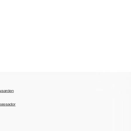
waarden
bassador