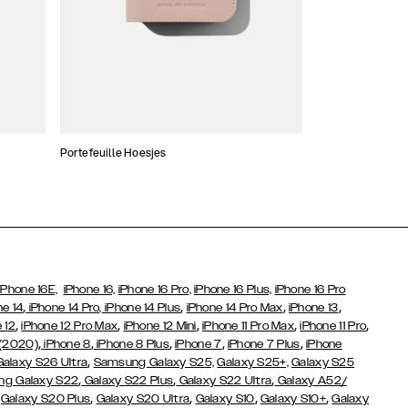
Portefeuille Hoesjes
Atelier Hoesjes
iPhone 16E,
iPhone 16,
iPhone 16 Pro,
iPhone 16 Plus,
iPhone 16 Pro
,
,
,
,
ne 14
iPhone 14 Pro,
iPhone 14 Plus
iPhone 14 Pro Max
iPhone 13
,
,
,
,
,
 12
iPhone 12 Pro Max
iPhone 12 Mini
iPhone 11 Pro Max
iPhone 11 Pro
,
,
,
,
,
 (2020)
iPhone 8
iPhone 8 Plus
iPhone 7
iPhone 7 Plus
iPhone
,
Galaxy S26 Ultra
Samsung Galaxy S25,
Galaxy S25+,
Galaxy S25
,
,
,
g Galaxy S22
Galaxy S22 Plus
Galaxy S22 Ultra
Galaxy A52/
,
,
,
,
,
Galaxy S20 Plus
Galaxy S20 Ultra
Galaxy S10
Galaxy S10+
Galaxy