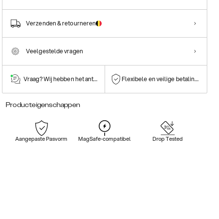
Verzenden & retourneren
Veelgestelde vragen
Vraag? Wij hebben het antwoord!
Flexibele en veilige betalingen
Producteigenschappen
Aangepaste Pasvorm
MagSafe-compatibel
Drop Tested