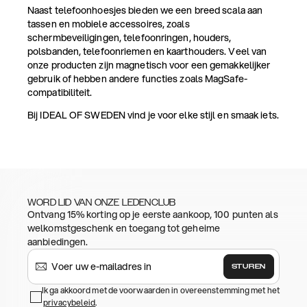
Naast telefoonhoesjes bieden we een breed scala aan
tassen en mobiele accessoires, zoals
schermbeveiligingen, telefoonringen, houders,
polsbanden, telefoonriemen en kaarthouders. Veel van
onze producten zijn magnetisch voor een gemakkelijker
gebruik of hebben andere functies zoals MagSafe-
compatibiliteit.
Bij IDEAL OF SWEDEN vind je voor elke stijl en smaak iets.
WORD LID VAN ONZE LEDENCLUB
Ontvang 15% korting op je eerste aankoop, 100 punten als
welkomstgeschenk en toegang tot geheime
aanbiedingen.
STUREN
Ik ga akkoord met de voorwaarden in overeenstemming met het
privacybeleid
.