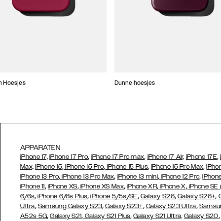
n Hoesjes
Dunne hoesjes
APPARATEN
,
,
,
iPhone 17,
iPhone 17 Pro
iPhone 17 Pro max
iPhone 17 Air,
iPhone 17E
,
,
,
,
Max,
iPhone 15
iPhone 15 Pro
iPhone 15 Plus
iPhone 15 Pro Max
iPho
,
,
,
,
iPhone 13 Pro
iPhone 13 Pro Max
iPhone 13 mini
iPhone 12 Pro
iPhone
,
,
,
,
,
iPhone 11
iPhone XS
iPhone XS Max
iPhone XR
iPhone X
iPhone SE
,
,
,
,
,
6/6s
iPhone 6/6s Plus
iPhone 5/5s/SE
Galaxy S26
Galaxy S26+
,
,
,
,
Ultra
Samsung Galaxy S23
Galaxy S23+
Galaxy S23 Ultra
Samsun
,
,
,
A52s 5G
Galaxy S21
Galaxy S21 Plus
Galaxy S21 Ultra,
Galaxy S20