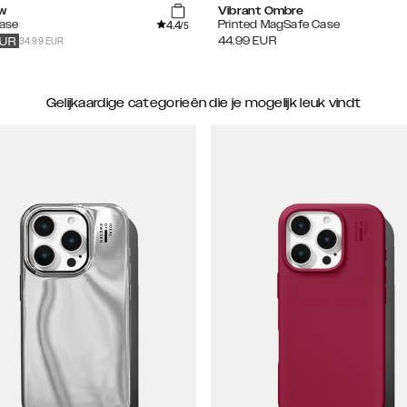
w
Vibrant Ombre
4.4
Case
Printed MagSafe Case
/5
34.99 EUR
44.99
EUR
UR
Gelijkaardige categorieën die je mogelijk leuk vindt