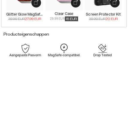
Clear Case
Glitter Glow MagSafe Case
Screen Protector Kit
29.99 EUR
39.99
EUR
27.99
EUR
15
EUR
39.99
EUR
20
EUR
Producteigenschappen
Aangepaste Pasvorm
MagSafe-compatibel
Drop Tested