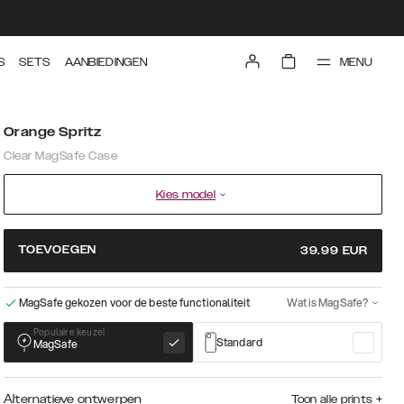
MENU
S
SETS
AANBIEDINGEN
Orange Spritz
Clear MagSafe Case
Kies model
TOEVOEGEN
39.99
EUR
MagSafe gekozen voor de beste functionaliteit
Wat is MagSafe?
Populaire keuze!
Standard
MagSafe
Alternatieve ontwerpen
Toon alle prints
+