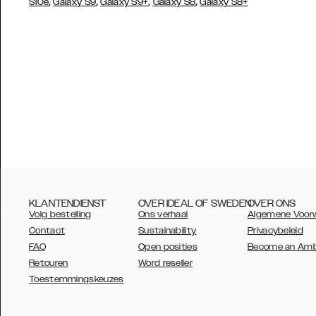
,
,
,
,
S10e
Galaxy S9
Galaxy S9+
Galaxy S8
Galaxy S8+
KLANTENDIENST
OVER IDEAL OF SWEDEN
OVER ONS
Volg bestelling
Ons verhaal
Algemene Voor
Contact
Sustainability
Privacybeleid
FAQ
Open posities
Become an Am
Retouren
Word reseller
AUSTRALIA
Toestemmingskeuzes
AUSTRIA