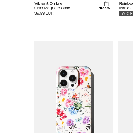
Vibrant Ombre
Rainbo
4.5
Clear MagSafe Case
Mirror 
/5
39.99
EUR
17.50
E