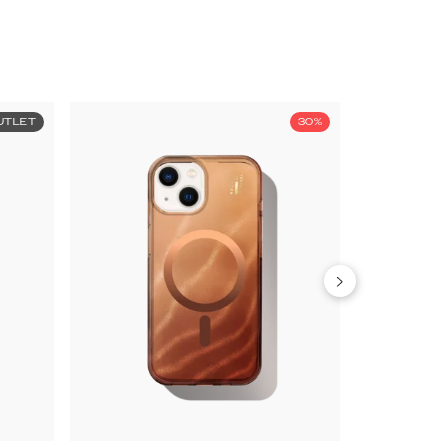
UTLET
30%