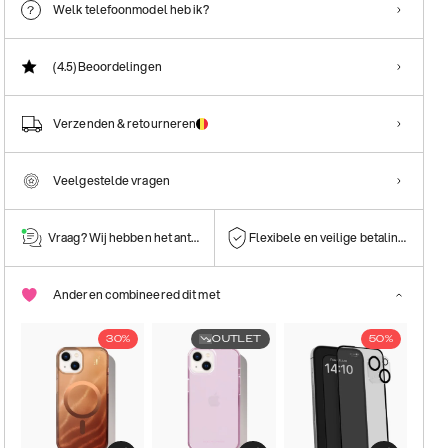
Welk telefoonmodel heb ik?
(4.5)
Beoordelingen
Verzenden & retourneren
Veelgestelde vragen
Vraag? Wij hebben het antwoord!
Flexibele en veilige betalingen
Anderen combineered dit met
30%
OUTLET
50%