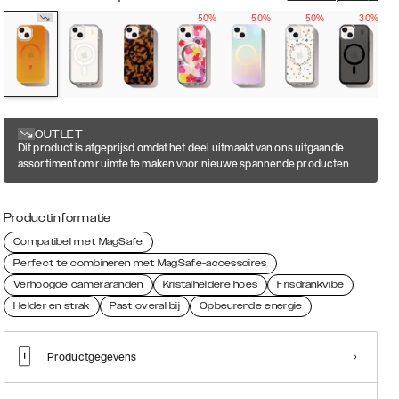
50%
50%
50%
30%
OUTLET
Dit product is afgeprijsd omdat het deel uitmaakt van ons uitgaande
assortiment om ruimte te maken voor nieuwe spannende producten
Productinformatie
Compatibel met MagSafe
Perfect te combineren met MagSafe-accessoires
Verhoogde cameraranden
Kristalheldere hoes
Frisdrankvibe
Helder en strak
Past overal bij
Opbeurende energie
Productgegevens