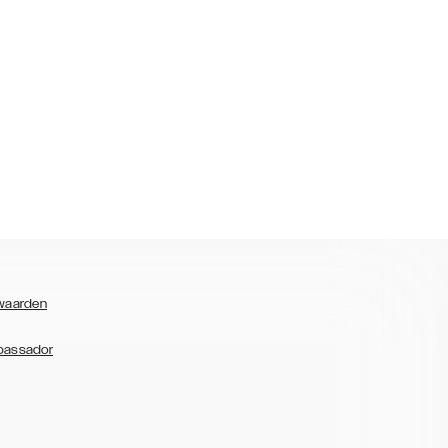
waarden
bassador