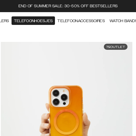
END OF SUMMER SALE: 30-50% OFF BESTSELLERS
LERS
TELEFOONHOESJES
TELEFOONACCESSOIRES
WATCH BAND
OUTLET