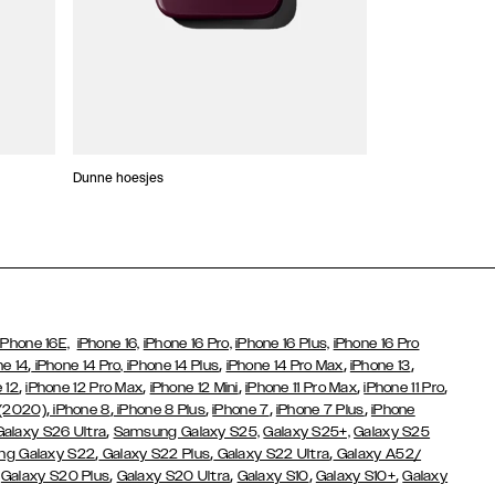
Dunne hoesjes
Portefeuille Hoes
iPhone 16E,
iPhone 16,
iPhone 16 Pro,
iPhone 16 Plus,
iPhone 16 Pro
,
,
,
,
ne 14
iPhone 14 Pro,
iPhone 14 Plus
iPhone 14 Pro Max
iPhone 13
,
,
,
,
,
 12
iPhone 12 Pro Max
iPhone 12 Mini
iPhone 11 Pro Max
iPhone 11 Pro
,
,
,
,
,
 (2020)
iPhone 8
iPhone 8 Plus
iPhone 7
iPhone 7 Plus
iPhone
,
Galaxy S26 Ultra
Samsung Galaxy S25,
Galaxy S25+,
Galaxy S25
,
,
,
g Galaxy S22
Galaxy S22 Plus
Galaxy S22 Ultra
Galaxy A52/
,
,
,
,
,
Galaxy S20 Plus
Galaxy S20 Ultra
Galaxy S10
Galaxy S10+
Galaxy