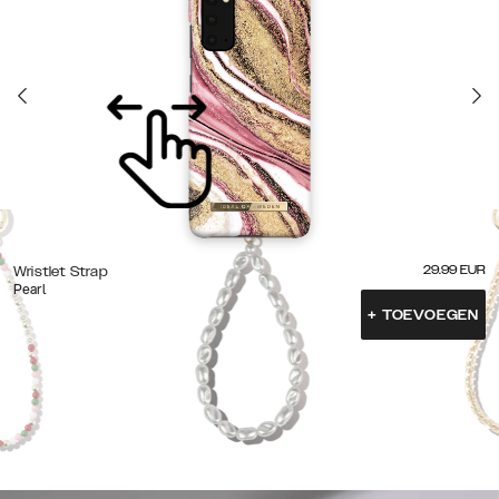
29.99
EUR
Wristlet Strap
Pearl
+
TOEVOEGEN