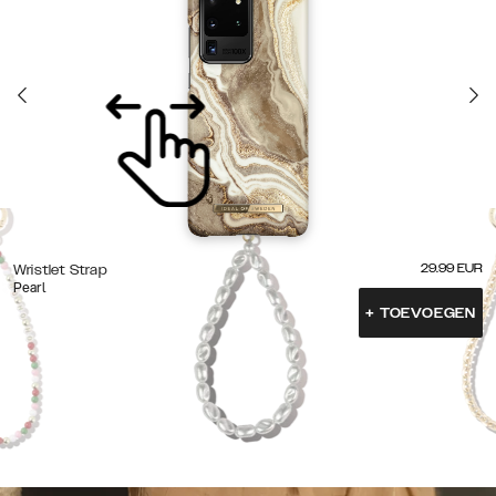
29.99
EUR
Wristlet Strap
Pearl
+
TOEVOEGEN