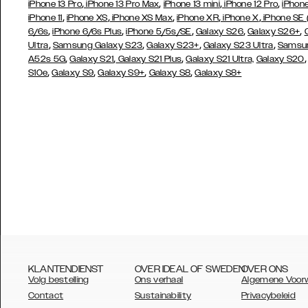
,
,
,
,
iPhone 13 Pro
iPhone 13 Pro Max
iPhone 13 mini
iPhone 12 Pro
iPhone
,
,
,
,
,
iPhone 11
iPhone XS
iPhone XS Max
iPhone XR
iPhone X
iPhone SE
,
,
,
,
,
6/6s
iPhone 6/6s Plus
iPhone 5/5s/SE
Galaxy S26
Galaxy S26+
,
,
,
,
Ultra
Samsung Galaxy S23
Galaxy S23+
Galaxy S23 Ultra
Samsun
,
,
,
A52s 5G
Galaxy S21
Galaxy S21 Plus
Galaxy S21 Ultra,
Galaxy S20
,
,
,
,
S10e
Galaxy S9
Galaxy S9+
Galaxy S8
Galaxy S8+
KLANTENDIENST
OVER IDEAL OF SWEDEN
OVER ONS
Volg bestelling
Ons verhaal
Algemene Voor
Contact
Sustainability
Privacybeleid