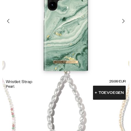
Wristlet Strap
29.99
EUR
Pearl
+
TOEVOEGEN