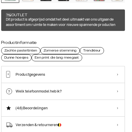
OUTLET
Dit product is afgeprijsd omdat het deel uitmaakt van ons uitgaande
assortiment om ruimte te maken voor nieuwe spannende producten
Productinformatie
Zachte pasteltinten
Zomerse stemming
Trendkleur
Dunne hoesjes
Een print die lang meegaat
Productgegevens
Welk telefoonmodel heb ik?
(4.6)
Beoordelingen
Verzenden & retourneren