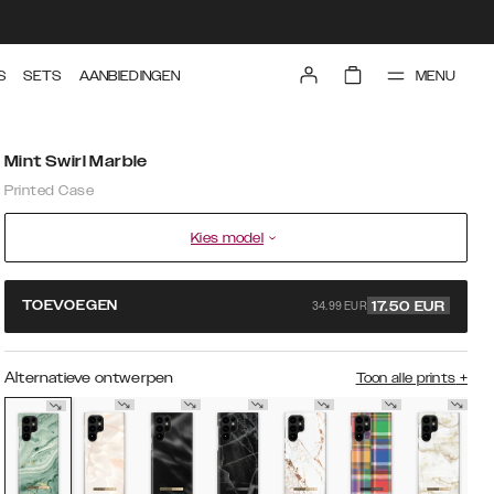
MENU
S
SETS
AANBIEDINGEN
Mint Swirl Marble
Printed Case
Kies model
34.99 EUR
TOEVOEGEN
17.50
EUR
Alternatieve ontwerpen
Toon alle prints
+