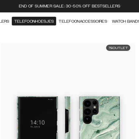
END OF SUMMER SALE: 30-50% OFF BESTSELLERS
LERS
TELEFOONHOESJES
TELEFOONACCESSOIRES
WATCH BAND
OUTLET