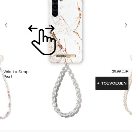
29.99
EUR
Wristlet Strap
Pearl
+
TOEVOEGEN