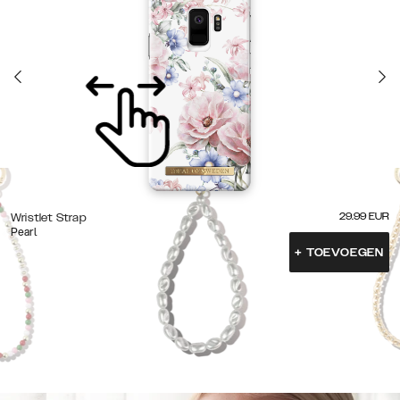
29.99
EUR
Wristlet Strap
Pearl
+
TOEVOEGEN