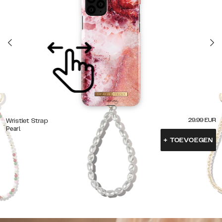
29.99
EUR
Wristlet Strap
Pearl
+
TOEVOEGEN