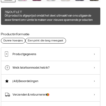
OUTLET
Dit product is afgeprijsd omdat het deel uitmaakt van ons uitgaande
assortiment om ruimte te maken voor nieuwe spannende producten
Productinformatie
Dunne hoesjes
Een print die lang meegaat
Productgegevens
Welk telefoonmodel heb ik?
(4.6)
Beoordelingen
Verzenden & retourneren