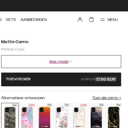
MENU
S
SETS
AANBIEDINGEN
Matte Camo
Printed Case
Kies model
34.99 EUR
TOEVOEGEN
17.50
EUR
Alternatieve ontwerpen
Toon alle prints
+
50%
50%