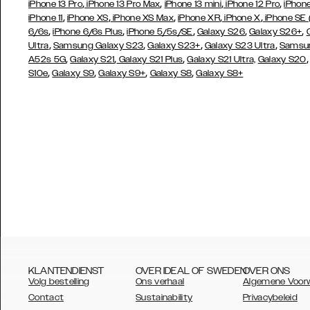
,
,
,
,
iPhone 13 Pro
iPhone 13 Pro Max
iPhone 13 mini
iPhone 12 Pro
iPhone
,
,
,
,
,
iPhone 11
iPhone XS
iPhone XS Max
iPhone XR
iPhone X
iPhone SE
,
,
,
,
,
6/6s
iPhone 6/6s Plus
iPhone 5/5s/SE
Galaxy S26
Galaxy S26+
,
,
,
,
Ultra
Samsung Galaxy S23
Galaxy S23+
Galaxy S23 Ultra
Samsun
,
,
,
A52s 5G
Galaxy S21
Galaxy S21 Plus
Galaxy S21 Ultra,
Galaxy S20
,
,
,
,
S10e
Galaxy S9
Galaxy S9+
Galaxy S8
Galaxy S8+
KLANTENDIENST
OVER IDEAL OF SWEDEN
OVER ONS
Volg bestelling
Ons verhaal
Algemene Voor
Contact
Sustainability
Privacybeleid