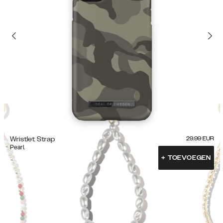
Wristlet Strap
29.99
EUR
Pearl
+
TOEVOEGEN