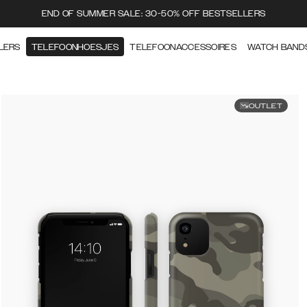
END OF SUMMER SALE: 30-50% OFF BESTSELLERS
LERS
TELEFOONHOESJES
TELEFOONACCESSOIRES
WATCH BAND
OUTLET