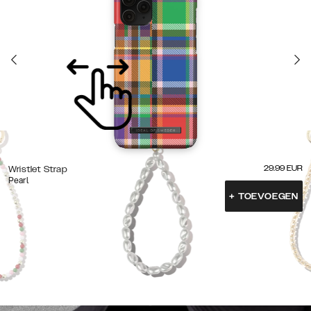
29.99
EUR
Wristlet Strap
Pearl
+
TOEVOEGEN