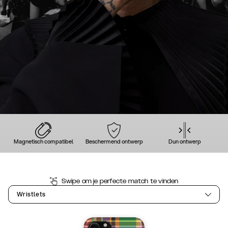
Magnetisch compatibel
Beschermend ontwerp
Dun ontwerp
Swipe om je perfecte match te vinden
Wristlets