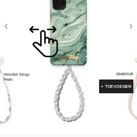
29.99
EUR
Wristlet Strap
Pearl
+
TOEVOEGEN