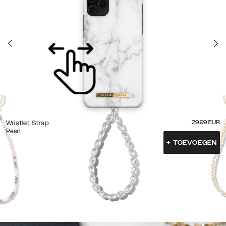
29.99
EUR
Wristlet Strap
Pearl
+
TOEVOEGEN