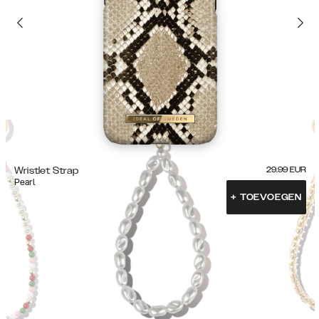
Wristlet Strap
29.99
EUR
Pearl
+
TOEVOEGEN