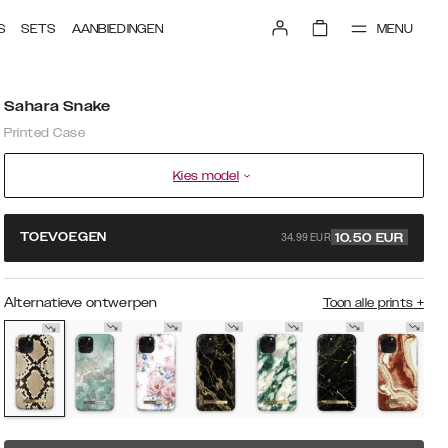
MENU
S
SETS
AANBIEDINGEN
Sahara Snake
Printed Case
Kies model
34.99 EUR
TOEVOEGEN
10.50
EUR
Alternatieve ontwerpen
Toon alle prints
+