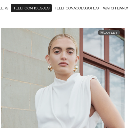
LERS
TELEFOONHOESJES
TELEFOONACCESSOIRES
WATCH BAND
OUTLET