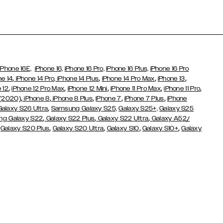
iPhone 16E,
iPhone 16,
iPhone 16 Pro,
iPhone 16 Plus,
iPhone 16 Pro
,
,
,
,
ne 14
iPhone 14 Pro,
iPhone 14 Plus
iPhone 14 Pro Max
iPhone 13
,
,
,
,
,
 12
iPhone 12 Pro Max
iPhone 12 Mini
iPhone 11 Pro Max
iPhone 11 Pro
,
,
,
,
,
 (2020)
iPhone 8
iPhone 8 Plus
iPhone 7
iPhone 7 Plus
iPhone
,
Galaxy S26 Ultra
Samsung Galaxy S25,
Galaxy S25+,
Galaxy S25
,
,
,
g Galaxy S22
Galaxy S22 Plus
Galaxy S22 Ultra
Galaxy A52/
,
,
,
,
,
Galaxy S20 Plus
Galaxy S20 Ultra
Galaxy S10
Galaxy S10+
Galaxy