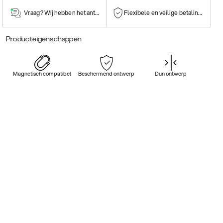
Vraag? Wij hebben het antwoord!
Flexibele en veilige betalingen
Producteigenschappen
Magnetisch compatibel
Beschermend ontwerp
Dun ontwerp