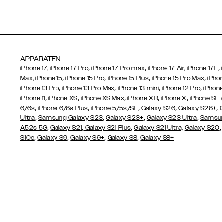
APPARATEN
,
,
,
iPhone 17,
iPhone 17 Pro
iPhone 17 Pro max
iPhone 17 Air,
iPhone 17E
,
,
,
,
Max,
iPhone 15
iPhone 15 Pro
iPhone 15 Plus
iPhone 15 Pro Max
iPho
,
,
,
,
iPhone 13 Pro
iPhone 13 Pro Max
iPhone 13 mini
iPhone 12 Pro
iPhone
,
,
,
,
,
iPhone 11
iPhone XS
iPhone XS Max
iPhone XR
iPhone X
iPhone SE
,
,
,
,
,
6/6s
iPhone 6/6s Plus
iPhone 5/5s/SE
Galaxy S26
Galaxy S26+
,
,
,
,
Ultra
Samsung Galaxy S23
Galaxy S23+
Galaxy S23 Ultra
Samsun
,
,
,
A52s 5G
Galaxy S21
Galaxy S21 Plus
Galaxy S21 Ultra,
Galaxy S20
,
,
,
,
S10e
Galaxy S9
Galaxy S9+
Galaxy S8
Galaxy S8+