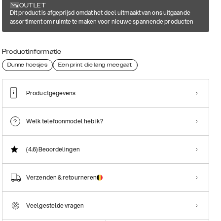
OUTLET
Dit product is afgeprijsd omdat het deel uitmaakt van ons uitgaande
assortiment om ruimte te maken voor nieuwe spannende producten
Productinformatie
Dunne hoesjes
Een print die lang meegaat
Productgegevens
Welk telefoonmodel heb ik?
(4.6)
Beoordelingen
Verzenden & retourneren
Veelgestelde vragen