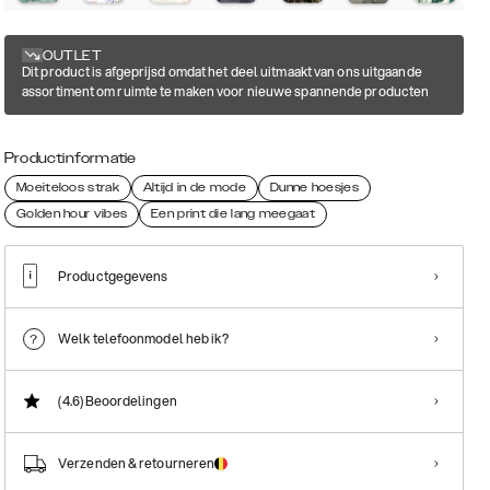
OUTLET
Dit product is afgeprijsd omdat het deel uitmaakt van ons uitgaande
assortiment om ruimte te maken voor nieuwe spannende producten
Productinformatie
Moeiteloos strak
Altijd in de mode
Dunne hoesjes
Golden hour vibes
Een print die lang meegaat
Productgegevens
Welk telefoonmodel heb ik?
(4.6)
Beoordelingen
Verzenden & retourneren