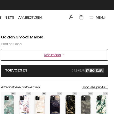
MENU
S
SETS
AANBIEDINGEN
Golden Smoke Marble
Printed Case
Kies model
34.99 EUR
TOEVOEGEN
17.50
EUR
Alternatieve ontwerpen
Toon alle prints
+