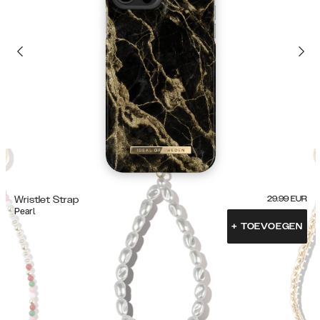
Wristlet Strap
29.99
EUR
Pearl
+
TOEVOEGEN