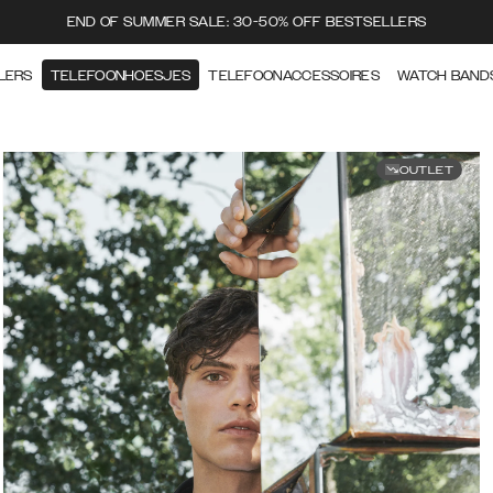
END OF SUMMER SALE: 30-50% OFF BESTSELLERS
LERS
TELEFOONHOESJES
TELEFOONACCESSOIRES
WATCH BAND
OUTLET