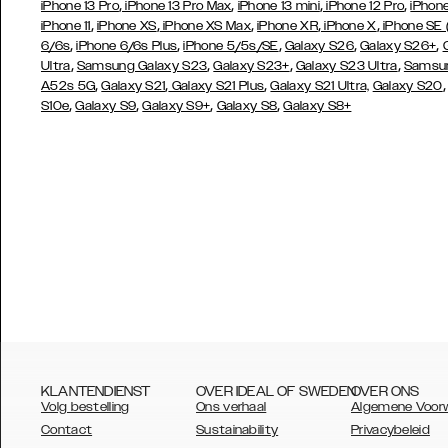
,
,
,
,
iPhone 13 Pro
iPhone 13 Pro Max
iPhone 13 mini
iPhone 12 Pro
iPhone
,
,
,
,
,
iPhone 11
iPhone XS
iPhone XS Max
iPhone XR
iPhone X
iPhone SE
,
,
,
,
,
6/6s
iPhone 6/6s Plus
iPhone 5/5s/SE
Galaxy S26
Galaxy S26+
,
,
,
,
Ultra
Samsung Galaxy S23
Galaxy S23+
Galaxy S23 Ultra
Samsun
,
,
,
A52s 5G
Galaxy S21
Galaxy S21 Plus
Galaxy S21 Ultra,
Galaxy S20
,
,
,
,
S10e
Galaxy S9
Galaxy S9+
Galaxy S8
Galaxy S8+
KLANTENDIENST
OVER IDEAL OF SWEDEN
OVER ONS
Volg bestelling
Ons verhaal
Algemene Voor
Contact
Sustainability
Privacybeleid