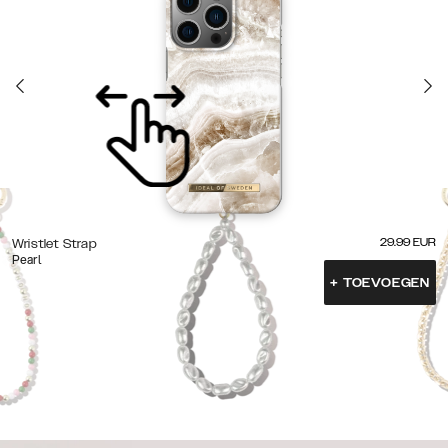
29.99
EUR
Wristlet Strap
Pearl
+
TOEVOEGEN