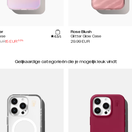
er
Rose Blush
4.5
ase
Glitter Glow Case
/5
-
50
%
UR
15
EUR
29.99
EUR
Gelijkaardige categorieën die je mogelijk leuk vindt