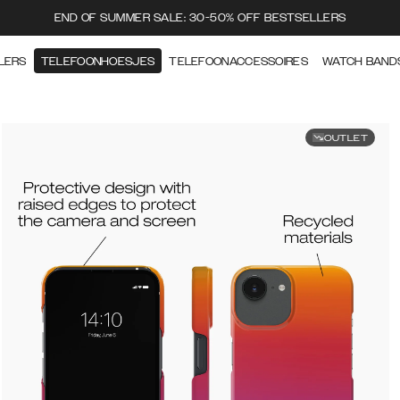
END OF SUMMER SALE: 30-50% OFF BESTSELLERS
LERS
TELEFOONHOESJES
TELEFOONACCESSOIRES
WATCH BAND
OUTLET