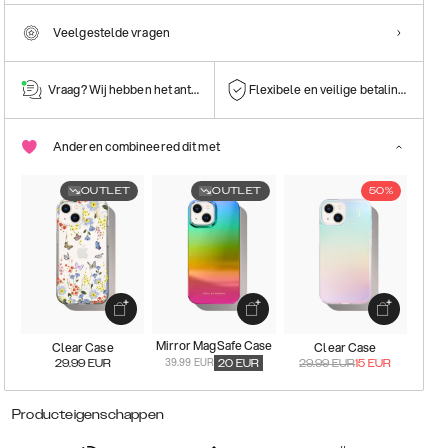
Veelgestelde vragen
Vraag? Wij hebben het antwoord!
Flexibele en veilige betalingen
Anderen combineered dit met
OUTLET
OUTLET
50%
Mirror MagSafe Case
Clear Case
Clear Case
39.99 EUR
29.99
EUR
20
EUR
29.99
EUR
15
EUR
Producteigenschappen