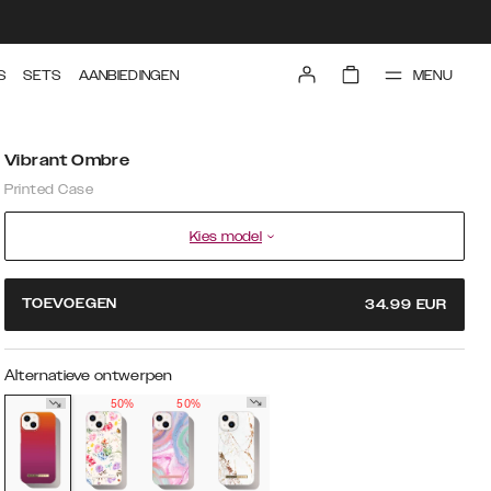
MENU
S
SETS
AANBIEDINGEN
Vibrant Ombre
Printed Case
Kies model
TOEVOEGEN
34.99
EUR
Alternatieve ontwerpen
50%
50%