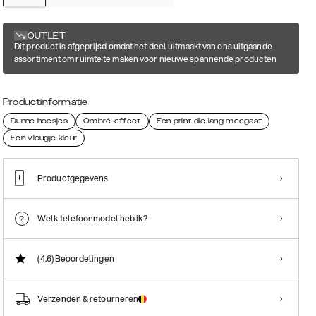
OUTLET
Dit product is afgeprijsd omdat het deel uitmaakt van ons uitgaande
assortiment om ruimte te maken voor nieuwe spannende producten
Productinformatie
Dunne hoesjes
Ombré-effect
Een print die lang meegaat
Een vleugje kleur
Productgegevens
Welk telefoonmodel heb ik?
(4.6)
Beoordelingen
Verzenden & retourneren