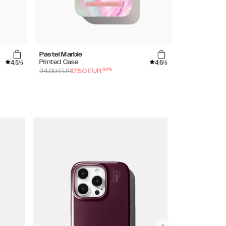
Pastel Marble
Light Pink
4.5
4.6
Printed Case
Clear Necklace
/5
/5
-
50
%
54.98
EUR
34.99
EUR
17.50
EUR