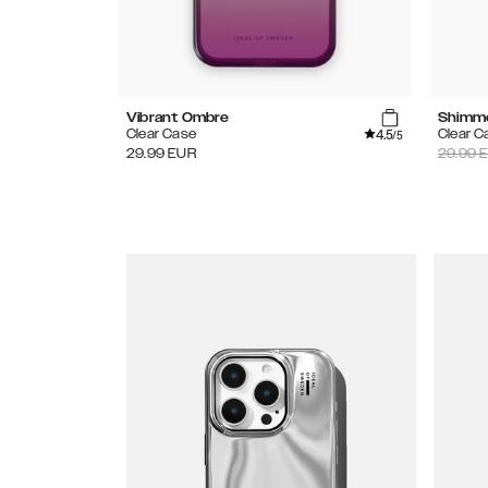
Vibrant Ombre
Shimm
4.5
Clear Case
Clear C
/5
29.99
EUR
29.99
E