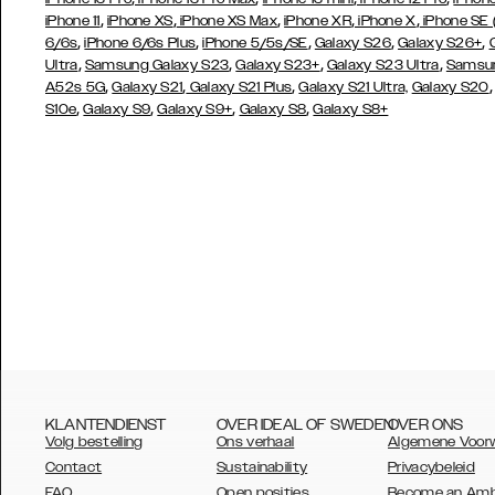
,
,
,
,
,
iPhone 11
iPhone XS
iPhone XS Max
iPhone XR
iPhone X
iPhone SE
,
,
,
,
,
6/6s
iPhone 6/6s Plus
iPhone 5/5s/SE
Galaxy S26
Galaxy S26+
,
,
,
,
Ultra
Samsung Galaxy S23
Galaxy S23+
Galaxy S23 Ultra
Samsun
,
,
,
A52s 5G
Galaxy S21
Galaxy S21 Plus
Galaxy S21 Ultra,
Galaxy S20
,
,
,
,
S10e
Galaxy S9
Galaxy S9+
Galaxy S8
Galaxy S8+
KLANTENDIENST
OVER IDEAL OF SWEDEN
OVER ONS
Volg bestelling
Ons verhaal
Algemene Voor
Contact
Sustainability
Privacybeleid
FAQ
Open posities
Become an Am