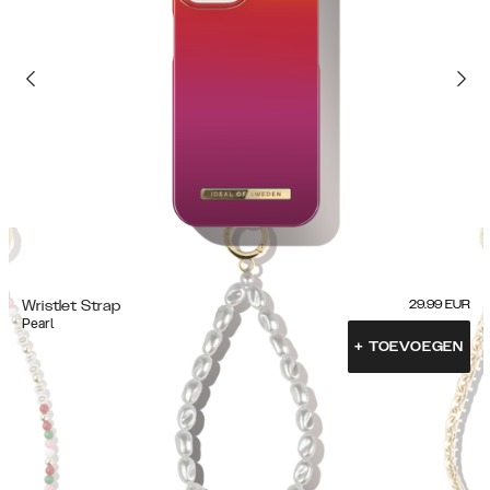
Wristlet Strap
29.99
EUR
Pearl
+
TOEVOEGEN