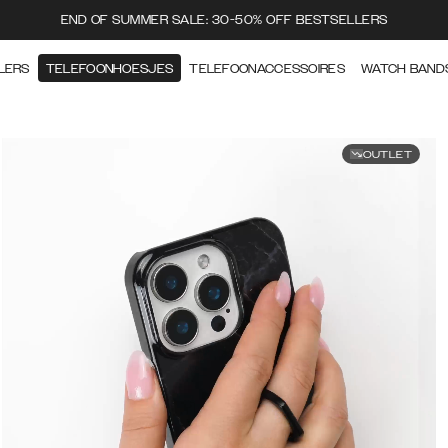
END OF SUMMER SALE: 30-50% OFF BESTSELLERS
LERS
TELEFOONHOESJES
TELEFOONACCESSOIRES
WATCH BAND
OUTLET