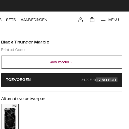
MENU
S
SETS
AANBIEDINGEN
Black Thunder Marble
Printed Case
Kies model
34.99 EUR
TOEVOEGEN
17.50
EUR
Alternatieve ontwerpen