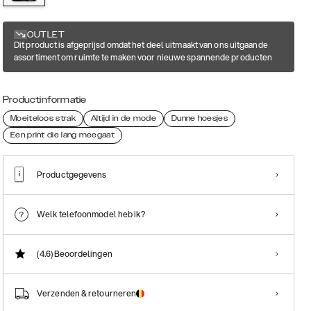
OUTLET
Dit product is afgeprijsd omdat het deel uitmaakt van ons uitgaande
assortiment om ruimte te maken voor nieuwe spannende producten
Productinformatie
Moeiteloos strak
Altijd in de mode
Dunne hoesjes
Een print die lang meegaat
Productgegevens
Welk telefoonmodel heb ik?
(4.6)
Beoordelingen
Verzenden & retourneren