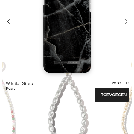
Wristlet Strap
29.99
EUR
Pearl
+
TOEVOEGEN