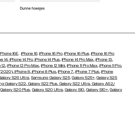
Dunne hoesjes
Portefeuille Hoes
iPhone 16E,
iPhone 16,
iPhone 16 Pro,
iPhone 16 Plus,
iPhone 16 Pro
,
,
,
,
ne 14
iPhone 14 Pro,
iPhone 14 Plus
iPhone 14 Pro Max
iPhone 13
,
,
,
,
,
 12
iPhone 12 Pro Max
iPhone 12 Mini
iPhone 11 Pro Max
iPhone 11 Pro
,
,
,
,
,
 (2020)
iPhone 8
iPhone 8 Plus
iPhone 7
iPhone 7 Plus
iPhone
,
Galaxy S26 Ultra
Samsung Galaxy S25,
Galaxy S25+,
Galaxy S25
,
,
,
g Galaxy S22
Galaxy S22 Plus
Galaxy S22 Ultra
Galaxy A52/
,
,
,
,
,
Galaxy S20 Plus
Galaxy S20 Ultra
Galaxy S10
Galaxy S10+
Galaxy