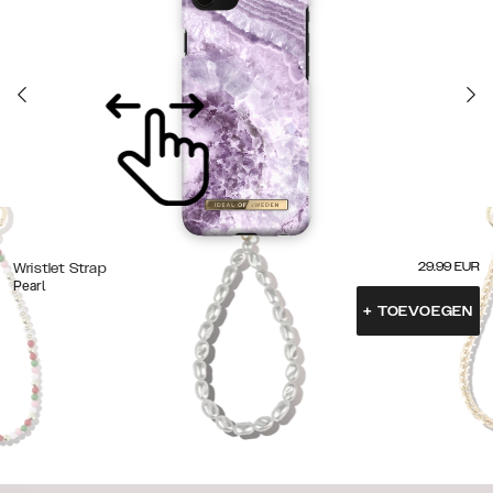
29.99
EUR
Wristlet Strap
Pearl
+
TOEVOEGEN