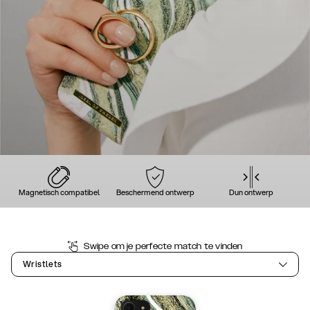
Magnetisch compatibel
Beschermend ontwerp
Dun ontwerp
Swipe om je perfecte match te vinden
Wristlets