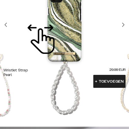
29.99
EUR
Wristlet Strap
Pearl
+
TOEVOEGEN