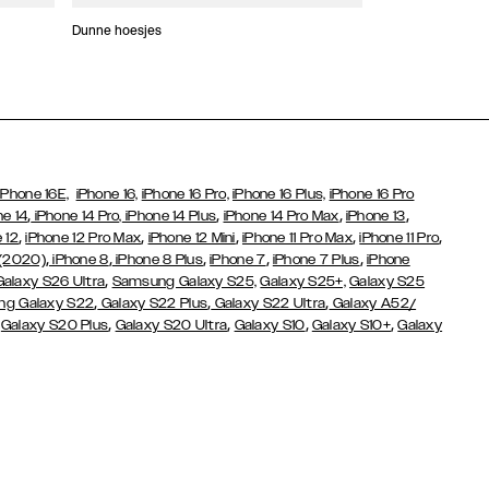
Dunne hoesjes
Portefeuille Hoes
iPhone 16E,
iPhone 16,
iPhone 16 Pro,
iPhone 16 Plus,
iPhone 16 Pro
,
,
,
,
ne 14
iPhone 14 Pro,
iPhone 14 Plus
iPhone 14 Pro Max
iPhone 13
,
,
,
,
,
 12
iPhone 12 Pro Max
iPhone 12 Mini
iPhone 11 Pro Max
iPhone 11 Pro
,
,
,
,
,
 (2020)
iPhone 8
iPhone 8 Plus
iPhone 7
iPhone 7 Plus
iPhone
,
Galaxy S26 Ultra
Samsung Galaxy S25,
Galaxy S25+,
Galaxy S25
,
,
,
g Galaxy S22
Galaxy S22 Plus
Galaxy S22 Ultra
Galaxy A52/
,
,
,
,
,
Galaxy S20 Plus
Galaxy S20 Ultra
Galaxy S10
Galaxy S10+
Galaxy