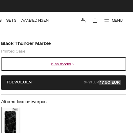
MENU
S
SETS
AANBIEDINGEN
Black Thunder Marble
Printed Case
Kies model
34.99 EUR
TOEVOEGEN
17.50
EUR
Alternatieve ontwerpen