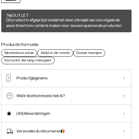
OUTLET
Dit product is afgeprijsd omdat het deel uitmaakt van ons uitgaande
assortiment om ruimte te maken voor nieuwe spannende producten
Productinformatie
Moeiteloos strak
Altijd in de mode
Dunne hoesjes
Een print die lang meegaat
Productgegevens
Welk telefoonmodel heb ik?
(4.6)
Beoordelingen
Verzenden & retourneren