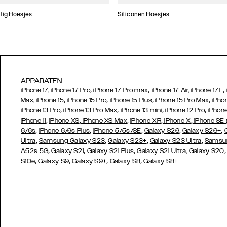
tig Hoesjes
Siliconen Hoesjes
APPARATEN
,
,
,
iPhone 17,
iPhone 17 Pro
iPhone 17 Pro max
iPhone 17 Air,
iPhone 17E
,
,
,
,
Max,
iPhone 15
iPhone 15 Pro
iPhone 15 Plus
iPhone 15 Pro Max
iPho
,
,
,
,
iPhone 13 Pro
iPhone 13 Pro Max
iPhone 13 mini
iPhone 12 Pro
iPhone
,
,
,
,
,
iPhone 11
iPhone XS
iPhone XS Max
iPhone XR
iPhone X
iPhone SE
,
,
,
,
,
6/6s
iPhone 6/6s Plus
iPhone 5/5s/SE
Galaxy S26
Galaxy S26+
,
,
,
,
Ultra
Samsung Galaxy S23
Galaxy S23+
Galaxy S23 Ultra
Samsun
,
,
,
A52s 5G
Galaxy S21
Galaxy S21 Plus
Galaxy S21 Ultra,
Galaxy S20
,
,
,
,
S10e
Galaxy S9
Galaxy S9+
Galaxy S8
Galaxy S8+