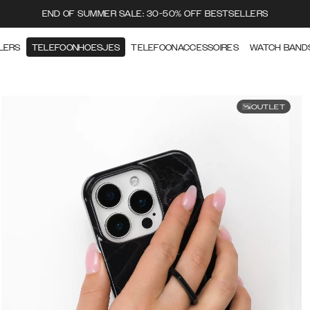
END OF SUMMER SALE: 30-50% OFF BESTSELLERS
LERS
TELEFOONHOESJES
TELEFOONACCESSOIRES
WATCH BAND
OUTLET