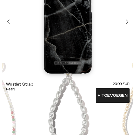
Wristlet Strap
29.99
EUR
Pearl
+
TOEVOEGEN