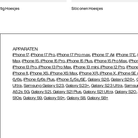
tig Hoesjes
Siliconen Hoesjes
APPARATEN
,
,
,
iPhone 17,
iPhone 17 Pro
iPhone 17 Pro max
iPhone 17 Air,
iPhone 17E
,
,
,
,
Max,
iPhone 15
iPhone 15 Pro
iPhone 15 Plus
iPhone 15 Pro Max
iPho
,
,
,
,
iPhone 13 Pro
iPhone 13 Pro Max
iPhone 13 mini
iPhone 12 Pro
iPhone
,
,
,
,
,
iPhone 11
iPhone XS
iPhone XS Max
iPhone XR
iPhone X
iPhone SE
,
,
,
,
,
6/6s
iPhone 6/6s Plus
iPhone 5/5s/SE
Galaxy S26
Galaxy S26+
,
,
,
,
Ultra
Samsung Galaxy S23
Galaxy S23+
Galaxy S23 Ultra
Samsun
,
,
,
A52s 5G
Galaxy S21
Galaxy S21 Plus
Galaxy S21 Ultra,
Galaxy S20
,
,
,
,
S10e
Galaxy S9
Galaxy S9+
Galaxy S8
Galaxy S8+