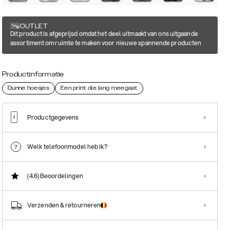
OUTLET
Dit product is afgeprijsd omdat het deel uitmaakt van ons uitgaande
assortiment om ruimte te maken voor nieuwe spannende producten
Productinformatie
Dunne hoesjes
Een print die lang meegaat
Productgegevens
Welk telefoonmodel heb ik?
(4.6)
Beoordelingen
Verzenden & retourneren