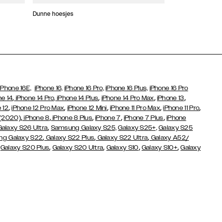
Dunne hoesjes
Portefeuille Hoes
iPhone 16E,
iPhone 16,
iPhone 16 Pro,
iPhone 16 Plus,
iPhone 16 Pro
,
,
,
,
ne 14
iPhone 14 Pro,
iPhone 14 Plus
iPhone 14 Pro Max
iPhone 13
,
,
,
,
,
 12
iPhone 12 Pro Max
iPhone 12 Mini
iPhone 11 Pro Max
iPhone 11 Pro
,
,
,
,
,
 (2020)
iPhone 8
iPhone 8 Plus
iPhone 7
iPhone 7 Plus
iPhone
,
Galaxy S26 Ultra
Samsung Galaxy S25,
Galaxy S25+,
Galaxy S25
,
,
,
g Galaxy S22
Galaxy S22 Plus
Galaxy S22 Ultra
Galaxy A52/
,
,
,
,
,
Galaxy S20 Plus
Galaxy S20 Ultra
Galaxy S10
Galaxy S10+
Galaxy