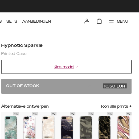
MENU
S
SETS
AANBIEDINGEN
Hypnotic Sparkle
Printed Case
Kies model
34.99 EUR
OUT OF STOCK
10.50
EUR
Alternatieve ontwerpen
Toon alle prints
+