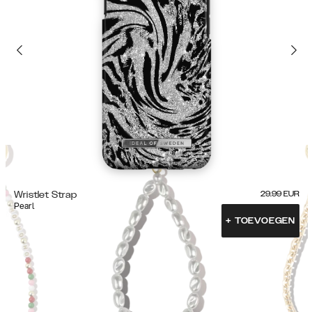
Wristlet Strap
29.99
EUR
Pearl
+
TOEVOEGEN