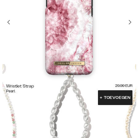
Wristlet Strap
29.99
EUR
Pearl
+
TOEVOEGEN