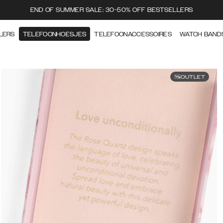
END OF SUMMER SALE: 30-50% OFF BESTSELLERS
LERS
TELEFOONHOESJES
TELEFOONACCESSOIRES
WATCH BAND
OUTLET