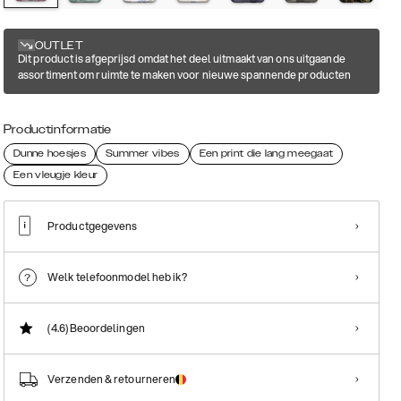
OUTLET
Dit product is afgeprijsd omdat het deel uitmaakt van ons uitgaande
assortiment om ruimte te maken voor nieuwe spannende producten
Productinformatie
Dunne hoesjes
Summer vibes
Een print die lang meegaat
Een vleugje kleur
Productgegevens
Welk telefoonmodel heb ik?
(4.6)
Beoordelingen
Verzenden & retourneren